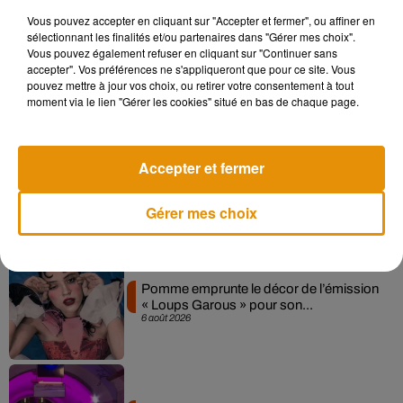
Vous pouvez accepter en cliquant sur "Accepter et fermer", ou affiner en
sélectionnant les finalités et/ou partenaires dans "Gérer mes choix".
Madonna sort enfin le remix de « Love
Vous pouvez également refuser en cliquant sur "Continuer sans
Sensation » avec Kylie Minogue
accepter". Vos préférences ne s'appliqueront que pour ce site. Vous
7 août 2026
pouvez mettre à jour vos choix, ou retirer votre consentement à tout
moment via le lien "Gérer les cookies" situé en bas de chaque page.
Accepter et fermer
Angèle et Amélie Lens dévoilent leur
collaboration tant attendue
7 août 2026
Gérer mes choix
Pomme emprunte le décor de l’émission
« Loups Garous » pour son...
6 août 2026