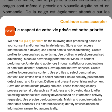
orages sont même à prévoir en Nouvelle-Aquitaine et en
Normandie. De la neige est également attendue sur les
Alpes. Dans l’après-midi, le ciel se dégagera quelque peu à
Continuer sans accepter
l’ouest apportant quelques éclaircies et de rares averses. Les
Le respect de votre vie privée est notre priorité
pluies seront plus soutenues et orageuses à l’est,
notamment sur la région PACA. Les températures resteront
We and
our (447) partners
do the following data processing based on
toujours douces : un petit 8° à Aurillac, 10° C à Lille et
your consent and/or our legitimate interest: Store and/or access
Orléans, 11 °C à Brest, 13° C à Bordeaux et un bon 15° C à
information on a device; Use limited data to select advertising; Create
Perpignan.
profiles for personalised advertising; Use profiles to select personalised
advertising; Measure advertising performance; Measure content
La
#douceur
océane s'impose ce matin, surtout dans l'ouest
performance; Understand audiences through statistics or combinations
of data from different sources; Develop and improve services; Create
avec 11°C à
#Brest
où il pleut. Aucune
#gelée
n'est
profiles to personalise content; Use profiles to select personalised
observée en plaine.
pic.twitter.com/RjaHa3uGGu
content; Use limited data to select content; Ensure security, prevent and
detect fraud, and fix errors; Deliver and present advertising and content;
— La Chaîne Météo (@lachainemeteo)
December 19, 2020
Save and communicate privacy choices. These technologies may
process personal data such as IP address and browsing data to offer
following functionalities: Identify devices based on information actively
requested; Use precise geolocation data; Match and combine data from
other data sources; Link different devices; Identify devices based on
Musique
information transmitted automatically.