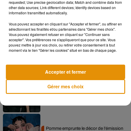
endeuillées...
requested; Use precise geolocation data; Match and combine data from
other data sources; Link different devices; Identify devices based on
information transmitted automatically.
Vous pouvez accepter en cliquant sur "Accepter et fermer", ou affiner en
Musique
sélectionnant les finalités et/ou partenaires dans "Gérer mes choix".
Vous pouvez également refuser en cliquant sur "Continuer sans
accepter". Vos préférences ne s'appliqueront que pour ce site. Vous
pouvez mettre à jour vos choix, ou retirer votre consentement à tout
moment via le lien "Gérer les cookies" situé en bas de chaque page.
Madonna sort enfin le remix de « Love
Sensation » avec Kylie Minogue
7 août 2026
Accepter et fermer
Gérer mes choix
Angèle et Amélie Lens dévoilent leur
collaboration tant attendue
7 août 2026
Pomme emprunte le décor de l’émission