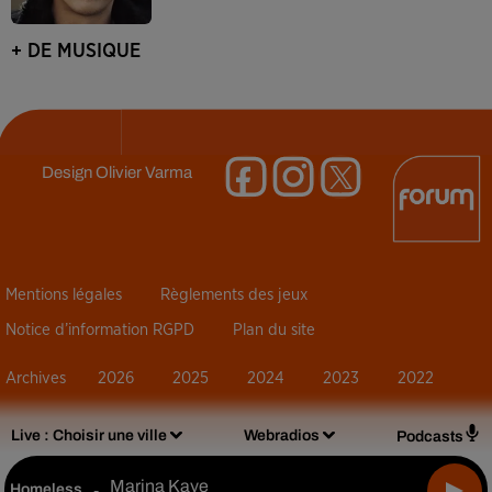
+ DE MUSIQUE
Design
Olivier Varma
Mentions légales
Règlements des jeux
Notice d’information RGPD
Plan du site
Archives
2026
2025
2024
2023
2022
Live :
Choisir une ville
Webradios
Podcasts
Marina Kaye
Homeless
-