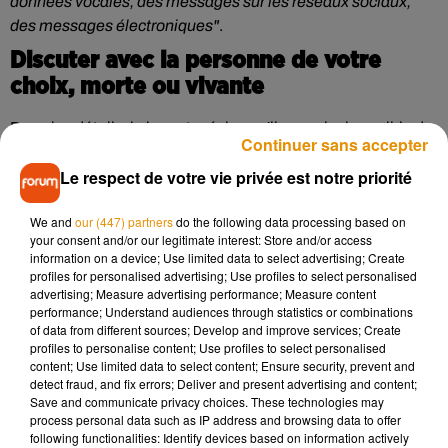
données vocales, des messages sur les réseaux sociaux,
des messages électroniques"
.
Discuter avec la personne de votre
choix, morte ou vivante
Dans les détails, le brevet précise qu'il sera ainsi possible de
Continuer sans accepter
"communiquer" avec
"une
personne passée ou
Le respect de votre vie privée est notre priorité
présente"
.
Il pourra donc s'agir d'un proche décédé, d'une
célébrité, d'un personnage historique ou encore fictif, etc.
We and
our (447) partners
do the following data processing based on
Une technologie qui n'est pas sans rappeler l’épisode
your consent and/or our legitimate interest: Store and/or access
"Bientôt de retour"
de la série britannique
Black Mirror
. En
information on a device; Use limited data to select advertising; Create
effet, dans la saison 2, une jeune femme se sert d’une
profiles for personalised advertising; Use profiles to select personalised
advertising; Measure advertising performance; Measure content
entreprise qui recrée des discussions de proches défunts
performance; Understand audiences through statistics or combinations
grâce à un chatbot. Elle commence ensuite à entretenir une
of data from different sources; Develop and improve services; Create
correspondance téléphonique avec le double numérique de
profiles to personalise content; Use profiles to select personalised
content; Use limited data to select content; Ensure security, prevent and
son défunt compagnon.
detect fraud, and fix errors; Deliver and present advertising and content;
Save and communicate privacy choices. These technologies may
De quoi soulever des questions éthiques ainsi que la
process personal data such as IP address and browsing data to offer
possibilité de troubles psychologiques chez les personnes
following functionalities: Identify devices based on information actively