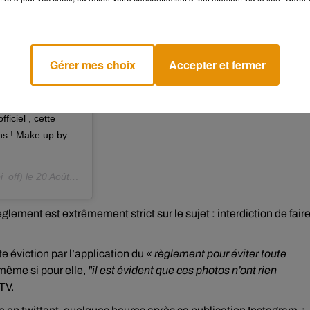
 vous m’avez
inement, mon seul
 même occasion
Je souhaite bonne
Gérer mes choix
Accepter et fermer
 belle équipe et
 ❤️�S� Merci pour
tera avec succès
iciel , cette
ns ! Make up by
_off) le
20 Août 2020 à 6 :26 PDT
ement est extrêmement strict sur le sujet : interdiction de fair
tte éviction par l’application du
« règlement pour éviter toute
 même si pour elle,
"il est évident que ces photos n’ont rien
TV.