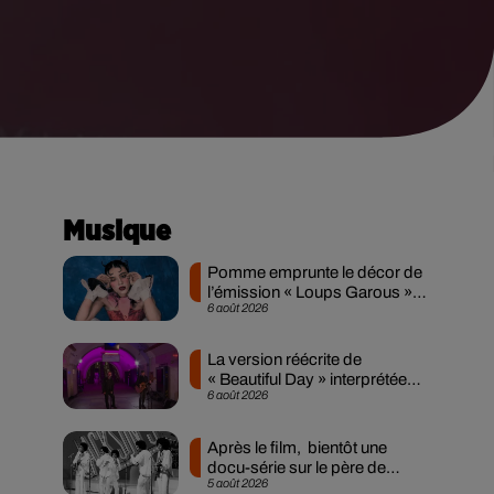
Musique
Pomme emprunte le décor de
l’émission « Loups Garous »
6 août 2026
pour son...
La version réécrite de
« Beautiful Day » interprétée
6 août 2026
lors des...
Après le film, bientôt une
docu-série sur le père de
5 août 2026
Michael Jackson