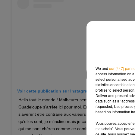
We and
our (447) partn
access information on a 
select personalised ad
statistics or combinatio
profiles to select person
Voir cette publication sur Instagram
Deliver and present adv
Hello tout le monde ! Malheureusement cette magnifique ave
data such as IP address 
requested; Use precise g
Guadeloupe s’arrête ici pour moi. En effet, les photos que v
based on information tra
s’avèrent être contraire aux valeurs de Miss France. Les règl
qu’elles sont, je m’incline mais je continuerai toujours à défe
Vous pouvez accepter en 
mes choix". Vous pouvez
qui me sont chères comme ce combat contre le cancer du se
ce site. Vous pouvez met