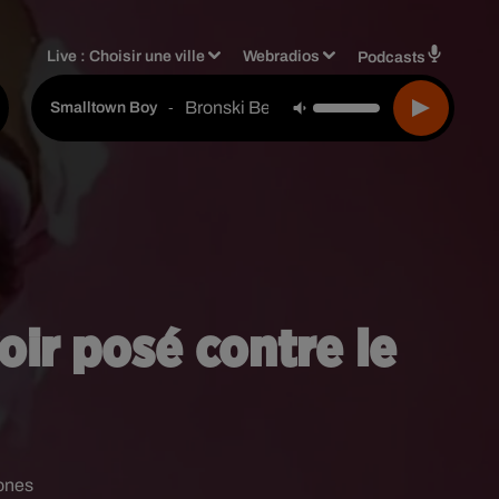
Live :
Choisir une ville
Webradios
Podcasts
Bronski Beat
-
Smalltown Boy
oir posé contre le
ones