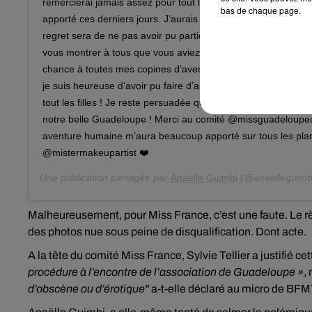
remercierai jamais assez pour tout le soutien et l’amour que
bas de chaque page.
apporté ces derniers jours. J’aurais vécu cette aventure ple
regret sera de ne pas avoir pu participer au show et par la
vous montrer à tous que vous aviez raison de me soutenir. 
chance à toutes mes copines d’aventure, on forme une super
je suis heureuse d’avoir pu faire d’aussi belles rencontres.
tout les filles ! Je reste persuadée que la meilleure représen
notre belle Guadeloupe ! Merci au comité @missguadeloupeoff
aventure humaine m’aura beaucoup apporté sur tous les pla
@mistermakeupartist ❤️
Une publication partagée par
Anaëlle Guimbi
(@anaelleguimbi
Malheureusement, pour Miss France, c’est une faute. Le règl
des photos nue sous peine de disqualification. Dont acte.
A la tête du comité Miss France, Sylvie Tellier a justifié ce
procédure à l’encontre de l’association de Guadeloupe »
,
d’obscène ou d’érotique"
a-t-elle déclaré au micro de BFM