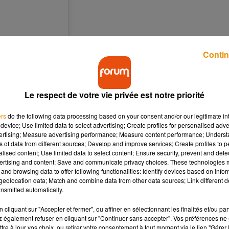
Contin
Le respect de votre vie privée est notre priorité
ers
do the following data processing based on your consent and/or our legitimate int
device; Use limited data to select advertising; Create profiles for personalised adver
vertising; Measure advertising performance; Measure content performance; Unders
ns of data from different sources; Develop and improve services; Create profiles to 
alised content; Use limited data to select content; Ensure security, prevent and detect
ertising and content; Save and communicate privacy choices. These technologies
nture qu’est Miss
and browsing data to offer following functionalities: Identify devices based on infor
eolocation data; Match and combine data from other data sources; Link different de
ous voyez
nsmitted automatically.
es sont ce
ndre les valeurs
cliquant sur "Accepter et fermer", ou affiner en sélectionnant les finalités et/ou pa
 également refuser en cliquant sur "Continuer sans accepter". Vos préférences ne 
in. Je ne vous
tre à jour vos choix, ou retirer votre consentement à tout moment via le lien "Gérer 