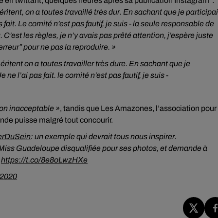
 en twittant, quelques heures après sa publication Instagram :
méritent, on a toutes travaillé très dur. En sachant que je participa
 fait. Le comité n’est pas fautif, je suis - la seule responsable de
’est les règles, je n’y avais pas prêté attention, j’espère juste
rreur” pour ne pas la reproduire. »
méritent on a toutes travailler très dure. En sachant que je
ne l’ai pas fait. le comité n’est pas fautif, je suis -
ion inacceptable »
, tandis que Les Amazones, l’association pour
nde puisse malgré tout concourir.
erDuSein
: un exemple qui devrait tous nous inspirer.
e Miss Guadeloupe disqualifiée pour ses photos, et demande à
.
https://t.co/8e8oLwzHXe
 2020