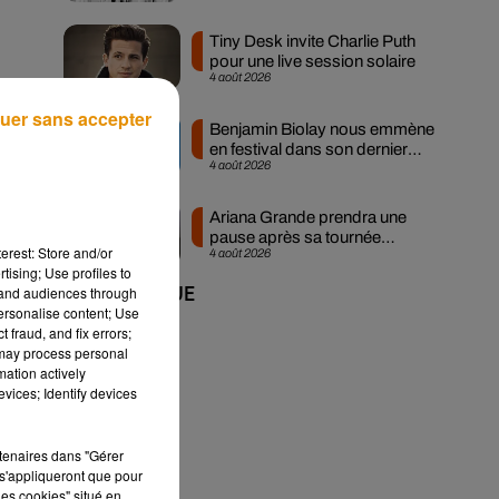
Tiny Desk invite Charlie Puth
pour une live session solaire
4 août 2026
uer sans accepter
Benjamin Biolay nous emmène
en festival dans son dernier
4 août 2026
clip
Ariana Grande prendra une
pause après sa tournée
erest: Store and/or
4 août 2026
mondiale
tising; Use profiles to
tand audiences through
+ DE MUSIQUE
personalise content; Use
 fraud, and fix errors;
 may process personal
mation actively
vices; Identify devices
rtenaires dans "Gérer
s'appliqueront que pour
les cookies" situé en