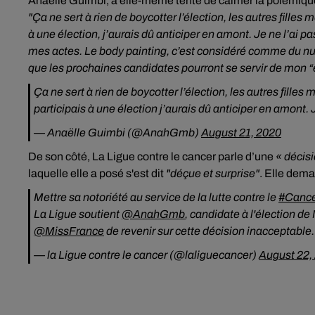
Anaëlle Guimbi, a elle-même tenté de calmer la polémique
"Ça ne sert à rien de boycotter l’élection, les autres filles 
à une élection, j’aurais dû anticiper en amont. Je ne l’ai pas
mes actes. Le body painting, c’est considéré comme du nu. C
que les prochaines candidates pourront se servir de mon “e
Ça ne sert à rien de boycotter l’élection, les autres filles 
participais à une élection j’aurais dû anticiper en amont. Je 
— Anaëlle Guimbi (@AnahGmb)
August 21, 2020
De son côté, La Ligue contre le cancer parle d’une
« décis
laquelle elle a posé s'est dit
"déçue et surprise"
. Elle dema
Mettre sa notoriété au service de la lutte contre le
#Canc
La Ligue soutient
@AnahGmb
, candidate à l'élection d
@MissFrance
de revenir sur cette décision inacceptable
— la Ligue contre le cancer (@laliguecancer)
August 22,