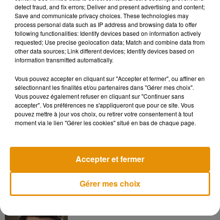
detect fraud, and fix errors; Deliver and present advertising and content;
de temps après. Lors du procès, le juge a néanmoins statué
Save and communicate privacy choices. These technologies may
que Mr Leroy s'était bien trompé d'adresse et n'avait aucune
process personal data such as IP address and browsing data to offer
intention d'être violent.
"
Les machettes étaient pour eux des
following functionalities: Identify devices based on information actively
requested; Use precise geolocation data; Match and combine data from
accessoires. Le scénario n’était pas écrit et ils avaient
other data sources; Link different devices; Identify devices based on
toute latitude pour effectuer leur prestation
"
, a-t-il reconnu.
information transmitted automatically.
Poursuivi pour "intimidation", M. Leroy a été blanchi de toute
infraction le 15 mai dernier.
Vous pouvez accepter en cliquant sur "Accepter et fermer", ou affiner en
sélectionnant les finalités et/ou partenaires dans "Gérer mes choix".
Vous pouvez également refuser en cliquant sur "Continuer sans
accepter". Vos préférences ne s'appliqueront que pour ce site. Vous
pouvez mettre à jour vos choix, ou retirer votre consentement à tout
moment via le lien "Gérer les cookies" situé en bas de chaque page.
Musique
Accepter et fermer
Après le film, bientôt une docu-série sur
le père de Michael Jackson
5 août 2026
Gérer mes choix