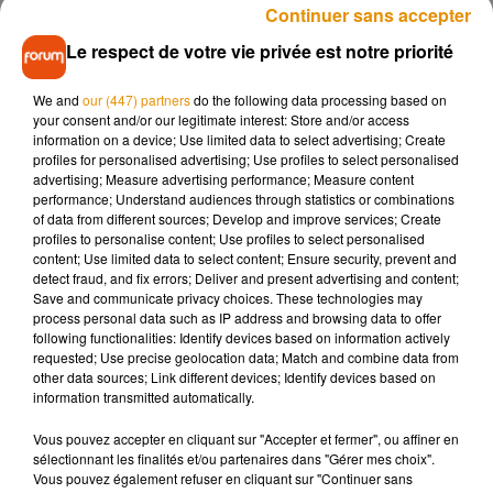
En Centre-Val de Loire, le trafic va aussi être allégé. Dès
Continuer sans accepter
jeudi, au départ de Tours, il n’y aura plus que huit allers-
Le respect de votre vie privée est notre priorité
retours en direction de Paris, contre quatorze en temps
normal.
We and
our (447) partners
do the following data processing based on
your consent and/or our legitimate interest: Store and/or access
La SNCF invite les voyageurs à vérifier avant leur départ si
information on a device; Use limited data to select advertising; Create
leur train est maintenu ou non. Ceux ayant réservés un billet
profiles for personalised advertising; Use profiles to select personalised
advertising; Measure advertising performance; Measure content
seront prévenus et ils se verront proposés un autre TGV ou
performance; Understand audiences through statistics or combinations
un remboursement.
of data from different sources; Develop and improve services; Create
profiles to personalise content; Use profiles to select personalised
content; Use limited data to select content; Ensure security, prevent and
detect fraud, and fix errors; Deliver and present advertising and content;
Save and communicate privacy choices. These technologies may
Musique
process personal data such as IP address and browsing data to offer
following functionalities: Identify devices based on information actively
requested; Use precise geolocation data; Match and combine data from
other data sources; Link different devices; Identify devices based on
Madonna sort enfin le remix de « Love
information transmitted automatically.
Sensation » avec Kylie Minogue
7 août 2026
Vous pouvez accepter en cliquant sur "Accepter et fermer", ou affiner en
sélectionnant les finalités et/ou partenaires dans "Gérer mes choix".
Vous pouvez également refuser en cliquant sur "Continuer sans