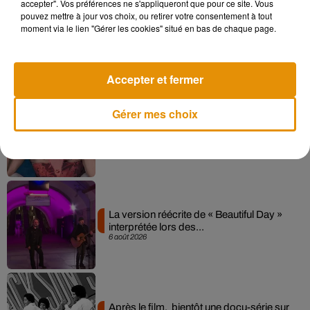
accepter". Vos préférences ne s'appliqueront que pour ce site. Vous
pouvez mettre à jour vos choix, ou retirer votre consentement à tout
moment via le lien "Gérer les cookies" situé en bas de chaque page.
Angèle et Amélie Lens dévoilent leur
collaboration tant attendue
7 août 2026
Accepter et fermer
Gérer mes choix
Pomme emprunte le décor de l’émission
« Loups Garous » pour son...
6 août 2026
La version réécrite de « Beautiful Day »
interprétée lors des...
6 août 2026
Après le film, bientôt une docu-série sur