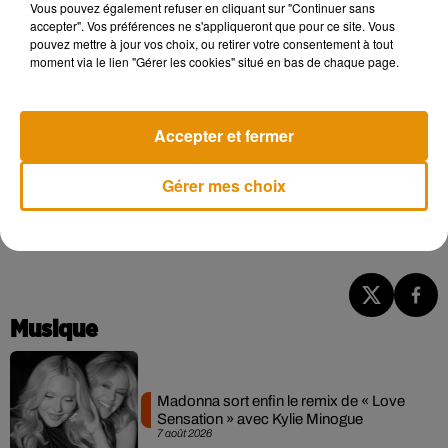
demandant à ses interlocuteurs de se suicider
, ce qu’a fait
Vous pouvez également refuser en cliquant sur "Continuer sans
accepter". Vos préférences ne s'appliqueront que pour ce site. Vous
une jeune Argentine de 12 ans. La police aurait retrouvé
de
pouvez mettre à jour vos choix, ou retirer votre consentement à tout
nombreuses discussions dans son téléphone qui iraient
moment via le lien "Gérer les cookies" situé en bas de chaque page.
dans ce sens
.
Personne ne sait qui se cache derrière ce jeu macabre,
Accepter et fermer
même si
les numéros associés aux comptes de Momo
semblent tous venir du Japon, de Colombie et du Mexique
.
Toute cette mascarade servirait surtout à vos interlocuteurs
Gérer mes choix
à
pirater vos téléphones
. Un jeu à s’adonner à vos risques et
périls.
Musique
Madonna sort enfin le remix de « Love
Sensation » avec Kylie Minogue
7 août 2026