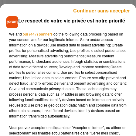
Continuer sans accepter
Le respect de votre vie privée est notre priorité
We and
our (447) partners
do the following data processing based on
your consent and/or our legitimate interest: Store and/or access
information on a device; Use limited data to select advertising; Create
profiles for personalised advertising; Use profiles to select personalised
advertising; Measure advertising performance; Measure content
performance; Understand audiences through statistics or combinations
of data from different sources; Develop and improve services; Create
Une publication partagée par Ma. Milagros Narváez Pérez (@milanarvaez08)
profiles to personalise content; Use profiles to select personalised
content; Use limited data to select content; Ensure security, prevent and
detect fraud, and fix errors; Deliver and present advertising and content;
Momo n’a rien de l’amie qui vous veut du bien. Elle, elle va
Save and communicate privacy choices. These technologies may
plutôt
vous menacer, vous harceler en vous appelant au
process personal data such as IP address and browsing data to offer
following functionalities: Identify devices based on information actively
milieu de la nuit et même vous envoyer des photos à
requested; Use precise geolocation data; Match and combine data from
caractère violent et gore
. Le grand jeu des adolescents est
other data sources; Link different devices; Identify devices based on
donc
de se challenger à enregistrer le numéro de Momo
information transmitted automatically.
dans leur téléphone et de résister aux atrocités qu’elle peut
Vous pouvez accepter en cliquant sur "Accepter et fermer", ou affiner en
leur envoyer
. Sauf que Momo va parfois trop loin
en
sélectionnant les finalités et/ou partenaires dans "Gérer mes choix".