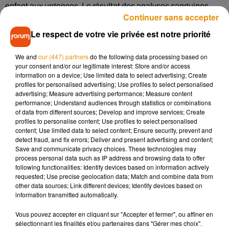
enfant aux urgences. Le résultat des analyses sanguines
Continuer sans accepter
était sans appel : il avait ingurgité du cannabis. Le maire
s’est défendu en assurant qu’il n’y avait pas de drogue dans
Le respect de votre vie privée est notre priorité
les parcs de la ville et que c’était peut être les parents qui lui
en auraient fait manger. Cet incident a mis en alerte les
We and
our (447) partners
do the following data processing based on
your consent and/or our legitimate interest: Store and/or access
services sociaux qui ont diligenté une enquête à l’encontre
information on a device; Use limited data to select advertising; Create
de cette famille selon nos confrères de la République du
profiles for personalised advertising; Use profiles to select personalised
Centre. En parallèle, le maire de
Montargis
a assuré qu’il fera
advertising; Measure advertising performance; Measure content
performance; Understand audiences through statistics or combinations
poser des panneaux stipulant qu’il est interdit de fumer dans
of data from different sources; Develop and improve services; Create
les parcs municipaux.
profiles to personalise content; Use profiles to select personalised
content; Use limited data to select content; Ensure security, prevent and
detect fraud, and fix errors; Deliver and present advertising and content;
Save and communicate privacy choices. These technologies may
process personal data such as IP address and browsing data to offer
Musique
following functionalities: Identify devices based on information actively
requested; Use precise geolocation data; Match and combine data from
other data sources; Link different devices; Identify devices based on
information transmitted automatically.
Madonna sort enfin le remix de « Love
Sensation » avec Kylie Minogue
Vous pouvez accepter en cliquant sur "Accepter et fermer", ou affiner en
7 août 2026
sélectionnant les finalités et/ou partenaires dans "Gérer mes choix".