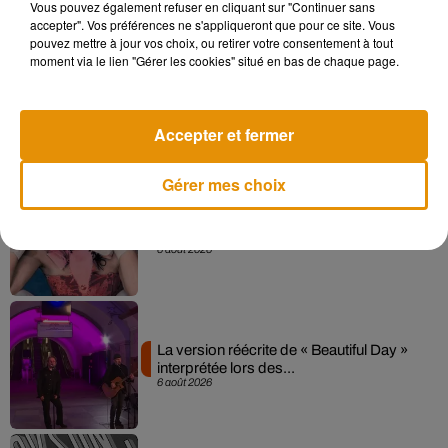
Vous pouvez également refuser en cliquant sur "Continuer sans
accepter". Vos préférences ne s'appliqueront que pour ce site. Vous
pouvez mettre à jour vos choix, ou retirer votre consentement à tout
moment via le lien "Gérer les cookies" situé en bas de chaque page.
Angèle et Amélie Lens dévoilent leur
collaboration tant attendue
7 août 2026
Accepter et fermer
Gérer mes choix
Pomme emprunte le décor de l’émission
« Loups Garous » pour son...
6 août 2026
La version réécrite de « Beautiful Day »
interprétée lors des...
6 août 2026