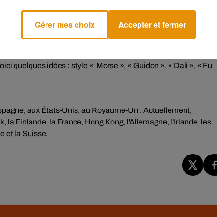
 pas et porter la moustache ça tient chaud !
ber :
Gérer mes choix
Accepter et fermer
ester éloigné du rasoir ou de la tondeuse pendant 30 jours et en
ssent l’effet visuel de la moustache ne sont pas autorisées. Po
oici quelques idées : style « Morse », « Guidon », « Dali », « Fu
Espagne, aux États-Unis, au Royaume-Uni. Actuellement,
, la Finlande, la France, Hong Kong, l'Allemagne, l'Irlande, les
e et la Suisse.