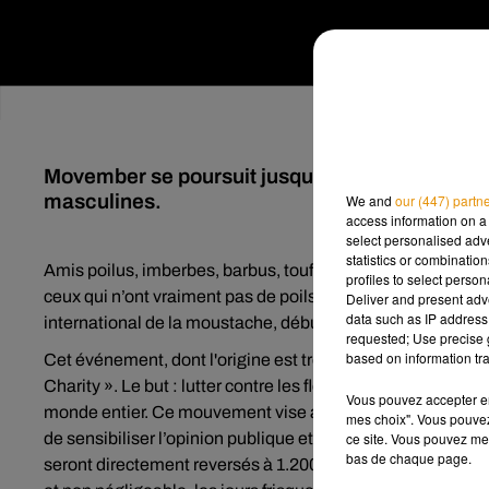
Movember se poursuit jusqu'à la fin du mois de
masculines.
We and
our (447) partn
access information on a 
select personalised ad
statistics or combinatio
Amis poilus, imberbes, barbus, touffus… c’est le moment d
profiles to select person
ceux qui n’ont vraiment pas de poils au-dessus de la lèvre
Deliver and present adv
data such as IP address 
international de la moustache, débute ce mois-ci !
requested; Use precise g
based on information tra
Cet événement, dont l'origine est très sérieuse, est orga
Charity ». Le but : lutter contre les fléaux que sont le can
Vous pouvez accepter en 
monde entier. Ce mouvement vise aussi à inciter les homm
mes choix". Vous pouvez
ce site. Vous pouvez met
de sensibiliser l’opinion publique et lever des fonds pour 
bas de chaque page.
seront directement reversés à 1.200 projets relatifs à la 