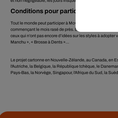
et non négligeable, les jours frisquets approchent à grands
Conditions pour participer à Movem
Tout le monde peut participer à Movember, à condition de r
commençant le mois rasé de près. Les barbes, qui amoindri
ceux qui n’ont pas encore d’idées sur les styles à adopter v
Manchu », « Brosse à Dents »…
Le projet cartonne en Nouvelle-Zélande, au Canada, en 
l'Autriche, la Belgique, la République tchèque, le Danemark
Pays-Bas, la Norvège, Singapour, l'Afrique du Sud, la Suèd