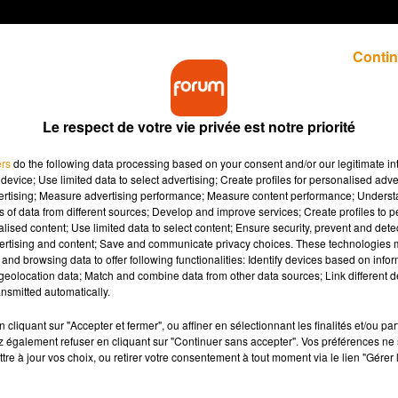
Contin
Le respect de votre vie privée est notre priorité
 novembre. Le but : lutter contre les maladies
ers
do the following data processing based on your consent and/or our legitimate int
device; Use limited data to select advertising; Create profiles for personalised adver
vertising; Measure advertising performance; Measure content performance; Unders
ns of data from different sources; Develop and improve services; Create profiles to 
e se laisser pousser la moustache, pour la bonne cause ! Pour
alised content; Use limited data to select content; Ensure security, prevent and detect
, c’est le moment de porter un postiche.
Movember
, le mois
ertising and content; Save and communicate privacy choices. These technologies
and browsing data to offer following functionalities: Identify devices based on infor
eolocation data; Match and combine data from other data sources; Link different de
nsmitted automatically.
nisé par la fondation australienne « Movember Foundation
cer de la prostate et des testicules et le suicide chez les hommes 
cliquant sur "Accepter et fermer", ou affiner en sélectionnant les finalités et/ou pa
es du Monde entier à se laisser pousser la moustache dans le b
 également refuser en cliquant sur "Continuer sans accepter". Vos préférences ne 
tre à jour vos choix, ou retirer votre consentement à tout moment via le lien "Gérer 
la recherche sur les maladies masculines. En retour, des fonds
santé masculine dans le monde entier. Point positif supplémentair