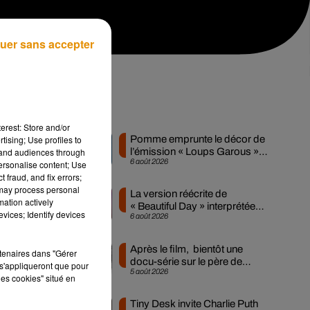
uer sans accepter
Musique
erest: Store and/or
tising; Use profiles to
Pomme emprunte le décor de
tand audiences through
l’émission « Loups Garous »
6 août 2026
personalise content; Use
pour son...
 fraud, and fix errors;
 may process personal
La version réécrite de
mation actively
« Beautiful Day » interprétée
vices; Identify devices
6 août 2026
lors des...
du
Après le film, bientôt une
rtenaires dans "Gérer
ut
docu-série sur le père de
s'appliqueront que pour
5 août 2026
Michael Jackson
les cookies" situé en
e
Tiny Desk invite Charlie Puth