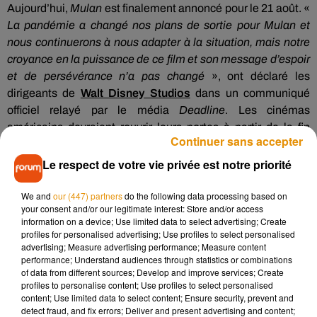
Aujourd’hui,
Mulan
est finalement annoncé pour le 21 août. «
La pandémie a changé nos plans de sortie pour Mulan et
nous continuerons à nous adapter à la situation, mais notre
croyance en la puissance de ce film et son message d’espoir
et de persévérance n’a pas changé
», ont déclaré les
dirigeants de
Walt Disney Studios
dans un communiqué
officiel relayé par le média
Deadline
. Les cinémas
américains devraient rouvrir leurs portes à partir de la fin
Continuer sans accepter
juillet ; des réouvertures qui seront échelonnées jusqu’au 12
août.
Le respect de votre vie privée est notre priorité
We and
our (447) partners
do the following data processing based on
your consent and/or our legitimate interest: Store and/or access
information on a device; Use limited data to select advertising; Create
profiles for personalised advertising; Use profiles to select personalised
advertising; Measure advertising performance; Measure content
performance; Understand audiences through statistics or combinations
of data from different sources; Develop and improve services; Create
profiles to personalise content; Use profiles to select personalised
content; Use limited data to select content; Ensure security, prevent and
detect fraud, and fix errors; Deliver and present advertising and content;