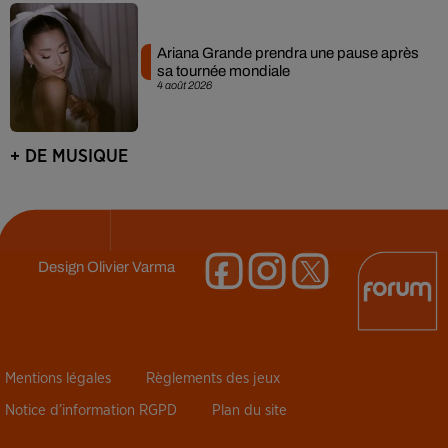
Ariana Grande prendra une pause après
sa tournée mondiale
4 août 2026
+ DE MUSIQUE
Design
Olivier Varma
Mentions légales
Règlements des jeux
Notice d’information RGPD
Plan du site