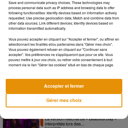
Save and communicate privacy choices. These technologies may
process personal data such as IP address and browsing data to offer
following functionalities: Identify devices based on information actively
requested; Use precise geolocation data; Match and combine data from
other data sources; Link different devices; Identify devices based on
information transmitted automatically.
Vous pouvez accepter en cliquant sur "Accepter et fermer", ou affiner en
sélectionnant les finalités et/ou partenaires dans "Gérer mes choix".
Vous pouvez également refuser en cliquant sur "Continuer sans
accepter". Vos préférences ne s'appliqueront que pour ce site. Vous
Musique
pouvez mettre à jour vos choix, ou retirer votre consentement à tout
moment via le lien "Gérer les cookies" situé en bas de chaque page.
Pomme emprunte le décor de l’émission
Accepter et fermer
« Loups Garous » pour son...
6 août 2026
Gérer mes choix
La version réécrite de « Beautiful Day »
interprétée lors des...
6 août 2026