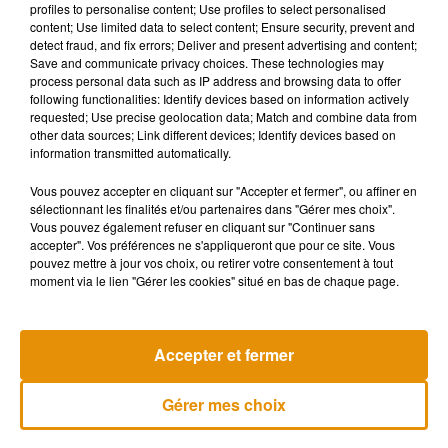
profiles to personalise content; Use profiles to select personalised
rapport au président et elle le vieillit.
content; Use limited data to select content; Ensure security, prevent and
detect fraud, and fix errors; Deliver and present advertising and content;
— QueenOfKillers (@QueenOfKillers1)
13 mai 2018
Save and communicate privacy choices. These technologies may
process personal data such as IP address and browsing data to offer
On peut mettre des notes négatives ?
following functionalities: Identify devices based on information actively
requested; Use precise geolocation data; Match and combine data from
— Laura �ܾ (@xmas_pumpkin)
13 mai 2018
other data sources; Link different devices; Identify devices based on
C’est Macron mais avec l’âge de Brigitte �xÂ
information transmitted automatically.
— Montespanpan QQ (@Miss_Peluche)
13 mai 2018
Vous pouvez accepter en cliquant sur "Accepter et fermer", ou affiner en
sélectionnant les finalités et/ou partenaires dans "Gérer mes choix".
Vous pouvez également refuser en cliquant sur "Continuer sans
accepter". Vos préférences ne s'appliqueront que pour ce site. Vous
pouvez mettre à jour vos choix, ou retirer votre consentement à tout
moment via le lien "Gérer les cookies" situé en bas de chaque page.
Musique
Accepter et fermer
Madonna sort enfin le remix de « Love
Gérer mes choix
Sensation » avec Kylie Minogue
7 août 2026