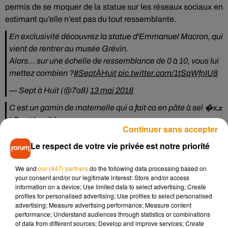
permis de se moquer de la statue sur les réseaux sociaux en
estimant qu’elle n’est pas du tout ressemblante.
En exclusivité découvrez la statue d'Emmanuel Macron, qui
vient de rentrer au musée Grévin.
Alors… sur une échelle de ressemblance de 0 à 10, vous lui
mettez combien ?
#SeptÀHuit
pic.twitter.com/1tSqWfnIU8
— Sept à Huit (@7a8)
13 mai 2018
C est un gamin de maternelle qui a fait ca en pâte à sel �xܫ
! C est horrible
Continuer sans accepter
— A L E X (@alouxe01)
13 mai 2018
Le respect de votre vie privée est notre priorité
Un ratage complet �x€x€xÂ
We and
our (447) partners
do the following data processing based on
— Cécile Charlaine (@cecilecharl1)
13 mai 2018
your consent and/or our legitimate interest: Store and/or access
information on a device; Use limited data to select advertising; Create
C'est Gilbert Montagné qui l'a fait ?
profiles for personalised advertising; Use profiles to select personalised
advertising; Measure advertising performance; Measure content
— Laurent (@Pinpin14)
13 mai 2018
performance; Understand audiences through statistics or combinations
of data from different sources; Develop and improve services; Create
Franchement elle est ratée. Elle n'est pas assez belle par