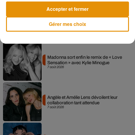
Accepter et fermer
Gérer mes choix
Musique
Madonna sort enfin le remix de « Love
Sensation » avec Kylie Minogue
7 août 2026
Angèle et Amélie Lens dévoilent leur
collaboration tant attendue
7 août 2026