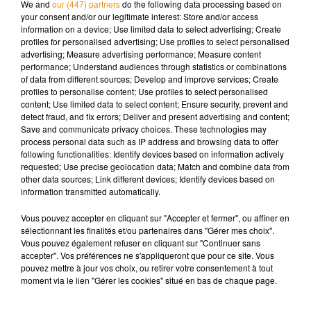
We and
our (447) partners
do the following data processing based on
your consent and/or our legitimate interest: Store and/or access
information on a device; Use limited data to select advertising; Create
profiles for personalised advertising; Use profiles to select personalised
advertising; Measure advertising performance; Measure content
performance; Understand audiences through statistics or combinations
of data from different sources; Develop and improve services; Create
profiles to personalise content; Use profiles to select personalised
content; Use limited data to select content; Ensure security, prevent and
detect fraud, and fix errors; Deliver and present advertising and content;
Save and communicate privacy choices. These technologies may
process personal data such as IP address and browsing data to offer
following functionalities: Identify devices based on information actively
requested; Use precise geolocation data; Match and combine data from
other data sources; Link different devices; Identify devices based on
information transmitted automatically.
Vous pouvez accepter en cliquant sur "Accepter et fermer", ou affiner en
Voir cette publication sur Instagram
sélectionnant les finalités et/ou partenaires dans "Gérer mes choix".
Kawaii �xÊ
Vous pouvez également refuser en cliquant sur "Continuer sans
accepter". Vos préférences ne s'appliqueront que pour ce site. Vous
Une publication partagée par
Nabilla Benattia
(@nabillanew) le
7 
pouvez mettre à jour vos choix, ou retirer votre consentement à tout
moment via le lien "Gérer les cookies" situé en bas de chaque page.