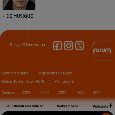
+ DE MUSIQUE
Design
Olivier Varma
Mentions légales
Règlements des jeux
Notice d’information RGPD
Plan du site
Archives
2026
2025
2024
2023
2022
Live :
Choisir une ville
Webradios
Podcasts