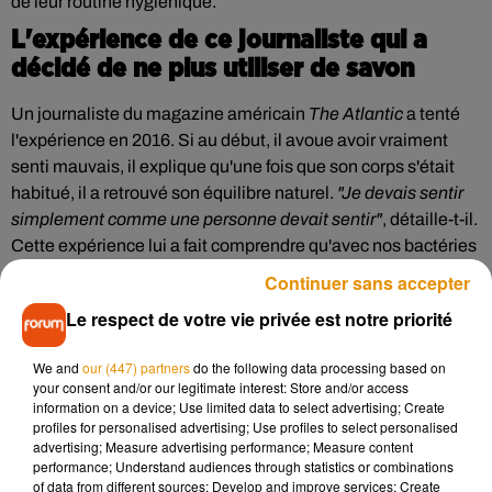
de leur routine hygiénique.
L'expérience de ce journaliste qui a
décidé de ne plus utiliser de savon
Un journaliste du magazine américain
The Atlantic
a tenté
l'expérience en 2016. Si au début, il avoue avoir vraiment
senti mauvais, il explique qu'une fois que son corps s'était
habitué, il a retrouvé son équilibre naturel.
"Je devais sentir
simplement comme une personne devait sentir"
, détaille-t-il.
Cette expérience lui a fait comprendre qu'avec nos bactéries
naturelles, notre corps n'avait pas forcément besoin de
Continuer sans accepter
savon. Il en utilise seulement sur les mains afin d'éviter
Le respect de votre vie privée est notre priorité
d'attraper de mauvais microbes. Il encourage désormais les
consommateurs à se séparer du savon, ou d'en choisir un
We and
our (447) partners
do the following data processing based on
avec un faible taux de pH.
your consent and/or our legitimate interest: Store and/or access
information on a device; Use limited data to select advertising; Create
profiles for personalised advertising; Use profiles to select personalised
advertising; Measure advertising performance; Measure content
performance; Understand audiences through statistics or combinations
of data from different sources; Develop and improve services; Create