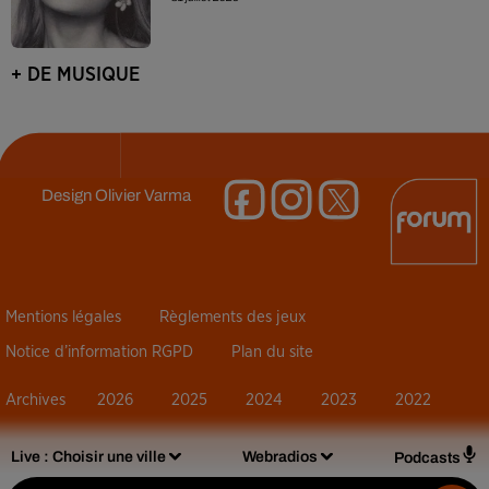
+ DE MUSIQUE
Design
Olivier Varma
Mentions légales
Règlements des jeux
Notice d’information RGPD
Plan du site
Archives
2026
2025
2024
2023
2022
Live :
Choisir une ville
Webradios
Podcasts