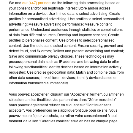
We and
our (447) partners
do the following data processing based on
des antécédents suicidaires selon la gendarmerie.
your consent and/or our legitimate interest: Store and/or access
information on a device; Use limited data to select advertising; Create
profiles for personalised advertising; Use profiles to select personalised
advertising; Measure advertising performance; Measure content
performance; Understand audiences through statistics or combinations
of data from different sources; Develop and improve services; Create
Musique
profiles to personalise content; Use profiles to select personalised
content; Use limited data to select content; Ensure security, prevent and
detect fraud, and fix errors; Deliver and present advertising and content;
Save and communicate privacy choices. These technologies may
Après le film, bientôt une docu-série sur
process personal data such as IP address and browsing data to offer
le père de Michael Jackson
following functionalities: Identify devices based on information actively
5 août 2026
requested; Use precise geolocation data; Match and combine data from
other data sources; Link different devices; Identify devices based on
information transmitted automatically.
Vous pouvez accepter en cliquant sur "Accepter et fermer", ou affiner en
Tiny Desk invite Charlie Puth pour une
sélectionnant les finalités et/ou partenaires dans "Gérer mes choix".
live session solaire
Vous pouvez également refuser en cliquant sur "Continuer sans
4 août 2026
accepter". Vos préférences ne s'appliqueront que pour ce site. Vous
pouvez mettre à jour vos choix, ou retirer votre consentement à tout
moment via le lien "Gérer les cookies" situé en bas de chaque page.