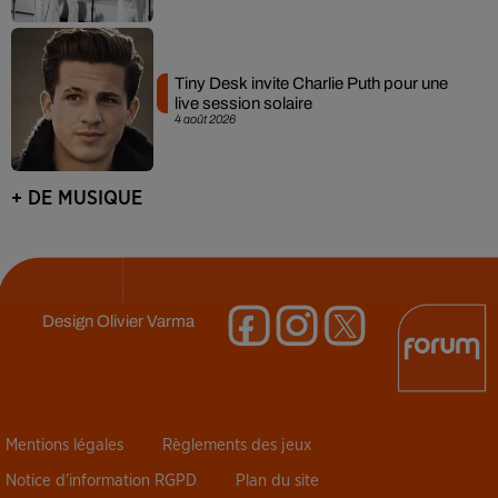
Tiny Desk invite Charlie Puth pour une
live session solaire
4 août 2026
+ DE MUSIQUE
Design
Olivier Varma
Mentions légales
Règlements des jeux
Notice d’information RGPD
Plan du site