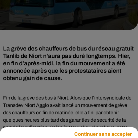
La grève des chauffeurs de bus du réseau gratuit
Tanlib de Niort n'aura pas duré longtemps. Hier,
en fin d'après-midi, la fin du mouvement a été
annoncée après que les protestataires aient
obtenu gain de cause.
Fin de la grève des bus à
Niort
. Alors que l’intersyndicale de
Transdev Niort Agglo avait lancé un mouvement de grève
des chauffeurs en fin de matinée, elle a fini par obtenir
quelques heures plus tard des garanties de sécurité de la
part de leur direction. Selon
la Nouvelle République
, cette
Continuer sans accepter
dernière prévoit d’augmenter le nombre de contrôleurs sur le