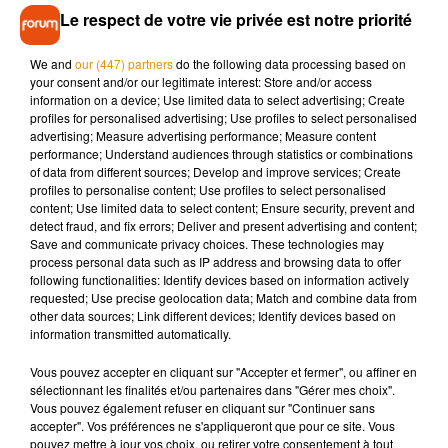
réseau de bus gratuit
Tanlib
. De son côté, la mairie, qui a
Le respect de votre vie privée est notre priorité
soutenu les grévistes, s’est engagée à augmenter la
présence de police municipale de nationale dans certains
We and
our (447) partners
do the following data processing based on
your consent and/or our legitimate interest: Store and/or access
quartiers. Un bilan sera réalisé dans un mois pour faire un
information on a device; Use limited data to select advertising; Create
état de la situation. En attendant, le trafic est revenu à la
profiles for personalised advertising; Use profiles to select personalised
normale ce matin.
advertising; Measure advertising performance; Measure content
performance; Understand audiences through statistics or combinations
of data from different sources; Develop and improve services; Create
profiles to personalise content; Use profiles to select personalised
content; Use limited data to select content; Ensure security, prevent and
detect fraud, and fix errors; Deliver and present advertising and content;
Musique
Save and communicate privacy choices. These technologies may
process personal data such as IP address and browsing data to offer
following functionalities: Identify devices based on information actively
requested; Use precise geolocation data; Match and combine data from
Madonna sort enfin le remix de « Love
other data sources; Link different devices; Identify devices based on
Sensation » avec Kylie Minogue
information transmitted automatically.
7 août 2026
Vous pouvez accepter en cliquant sur "Accepter et fermer", ou affiner en
sélectionnant les finalités et/ou partenaires dans "Gérer mes choix".
Vous pouvez également refuser en cliquant sur "Continuer sans
accepter". Vos préférences ne s'appliqueront que pour ce site. Vous
Angèle et Amélie Lens dévoilent leur
pouvez mettre à jour vos choix, ou retirer votre consentement à tout