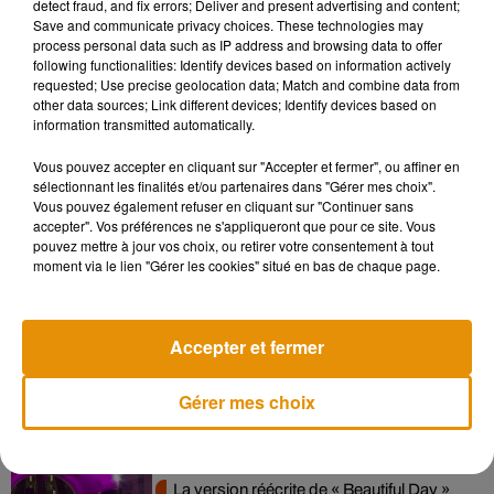
detect fraud, and fix errors; Deliver and present advertising and content;
Pour participer, rendez-vous ce vendredi 20 décembre.
Save and communicate privacy choices. These technologies may
process personal data such as IP address and browsing data to offer
L’inscription est prévue à 18h30 à la tente d’animation place
following functionalities: Identify devices based on information actively
Bilange à Saumur, dans le cadre de la soirée « Afterwork ».
requested; Use precise geolocation data; Match and combine data from
other data sources; Link different devices; Identify devices based on
Des propos recueillis par Annie Guinhut.
information transmitted automatically.
Vous pouvez accepter en cliquant sur "Accepter et fermer", ou affiner en
sélectionnant les finalités et/ou partenaires dans "Gérer mes choix".
Vous pouvez également refuser en cliquant sur "Continuer sans
accepter". Vos préférences ne s'appliqueront que pour ce site. Vous
pouvez mettre à jour vos choix, ou retirer votre consentement à tout
Musique
moment via le lien "Gérer les cookies" situé en bas de chaque page.
Pomme emprunte le décor de l’émission
Accepter et fermer
« Loups Garous » pour son...
6 août 2026
Gérer mes choix
La version réécrite de « Beautiful Day »