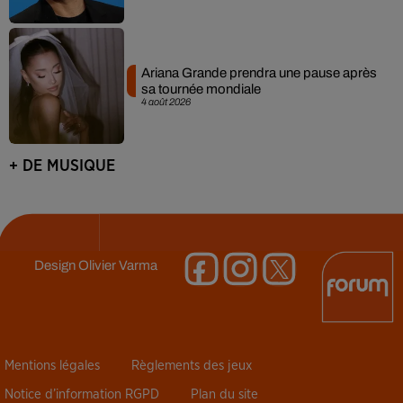
Ariana Grande prendra une pause après
sa tournée mondiale
4 août 2026
+ DE MUSIQUE
Design
Olivier Varma
Mentions légales
Règlements des jeux
Notice d’information RGPD
Plan du site