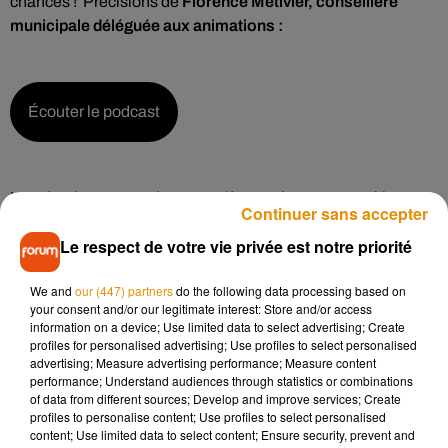
chances !
Précisions de
Florence Métivier, conseillère
municipale déléguée aux animations :
Écouter le podcast
L’an dernier, ce sont des couturières qui ont remporté la
Continuer sans accepter
première place en fabriquant elles-mêmes leurs pulls de
Le respect de votre vie privée est notre priorité
Noël avec guirlandes et boules à facettes. Il s’agissait de six
salariées de la Maison de l’enfance de Saumur. Petite
We and
our (447) partners
do the following data processing based on
nouveauté cette année, il y aura trois trophées :
your consent and/or our legitimate interest: Store and/or access
information on a device; Use limited data to select advertising; Create
profiles for personalised advertising; Use profiles to select personalised
advertising; Measure advertising performance; Measure content
Écouter le podcast
performance; Understand audiences through statistics or combinations
of data from different sources; Develop and improve services; Create
profiles to personalise content; Use profiles to select personalised
content; Use limited data to select content; Ensure security, prevent and