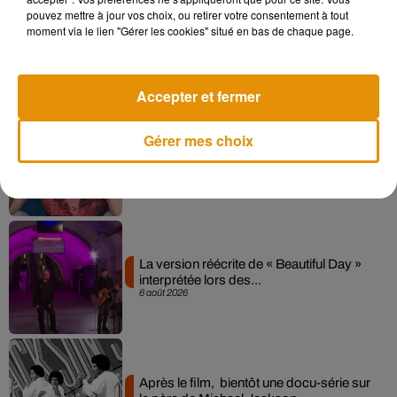
pouvez mettre à jour vos choix, ou retirer votre consentement à tout
Angèle et Amélie Lens dévoilent leur
moment via le lien "Gérer les cookies" situé en bas de chaque page.
collaboration tant attendue
7 août 2026
Accepter et fermer
Gérer mes choix
Pomme emprunte le décor de l’émission
« Loups Garous » pour son...
6 août 2026
La version réécrite de « Beautiful Day »
interprétée lors des...
6 août 2026
Après le film, bientôt une docu-série sur