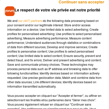
Continuer sans accepter
pour des changements en région parisienne, dans le sud-est
mais également dans le sud-ouest pour quelques chanceux
Le respect de votre vie privée est notre priorité
l’année passée. Le processus des changements de
fréquences devrait se terminer dans le courant de l’année
We and
our (447) partners
do the following data processing based on
your consent and/or our legitimate interest: Store and/or access
2019.
information on a device; Use limited data to select advertising; Create
profiles for personalised advertising; Use profiles to select personalised
(La phase 3 ci-dessous)
advertising; Measure advertising performance; Measure content
performance; Understand audiences through statistics or combinations
of data from different sources; Develop and improve services; Create
profiles to personalise content; Use profiles to select personalised
content; Use limited data to select content; Ensure security, prevent and
detect fraud, and fix errors; Deliver and present advertising and content;
Save and communicate privacy choices. These technologies may
Musique
process personal data such as IP address and browsing data to offer
following functionalities: Identify devices based on information actively
requested; Use precise geolocation data; Match and combine data from
other data sources; Link different devices; Identify devices based on
Madonna sort enfin le remix de « Love
information transmitted automatically.
Sensation » avec Kylie Minogue
7 août 2026
Vous pouvez accepter en cliquant sur "Accepter et fermer", ou affiner en
sélectionnant les finalités et/ou partenaires dans "Gérer mes choix".
Vous pouvez également refuser en cliquant sur "Continuer sans
accepter". Vos préférences ne s'appliqueront que pour ce site. Vous