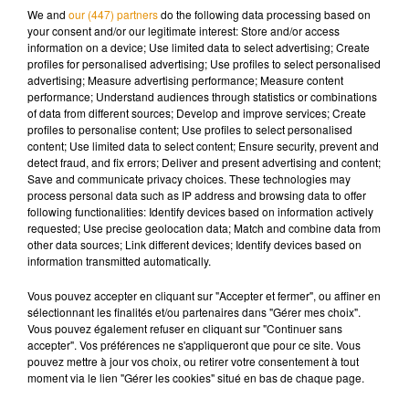
We and
our (447) partners
do the following data processing based on
habitants qui résident au sein de la capitale de la Région, 2
your consent and/or our legitimate interest: Store and/or access
570 personnes dépendent de l’ISF. Autre donnée
information on a device; Use limited data to select advertising; Create
profiles for personalised advertising; Use profiles to select personalised
importante, Bordeaux fait partie du top 10 national et pointe à
advertising; Measure advertising performance; Measure content
la 9è place.
performance; Understand audiences through statistics or combinations
of data from different sources; Develop and improve services; Create
Top 10 à l’échelle nationale
profiles to personalise content; Use profiles to select personalised
content; Use limited data to select content; Ensure security, prevent and
detect fraud, and fix errors; Deliver and present advertising and content;
-
1er
Paris : 64 200
Save and communicate privacy choices. These technologies may
process personal data such as IP address and browsing data to offer
-
2ème
Neuilly-sur-Seine : 5887
following functionalities: Identify devices based on information actively
-
3ème
Lyon : 4636
requested; Use precise geolocation data; Match and combine data from
other data sources; Link different devices; Identify devices based on
-
4ème
Marseille : 3898
information transmitted automatically.
-
5ème
Boulogne-Billancourt : 3819
Vous pouvez accepter en cliquant sur "Accepter et fermer", ou affiner en
sélectionnant les finalités et/ou partenaires dans "Gérer mes choix".
-
6ème
Nice : 3094
Vous pouvez également refuser en cliquant sur "Continuer sans
accepter". Vos préférences ne s'appliqueront que pour ce site. Vous
-
7ème
Toulouse : 2794
pouvez mettre à jour vos choix, ou retirer votre consentement à tout
moment via le lien "Gérer les cookies" situé en bas de chaque page.
-
8ème
Versailles : 2611