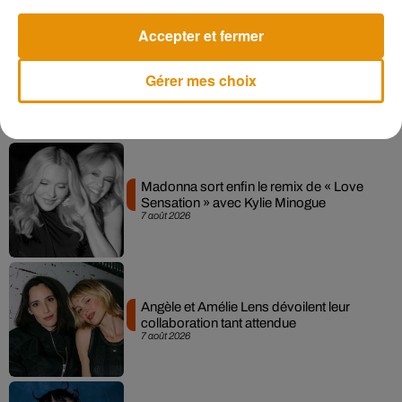
-
9ème
Bordeaux : 2570
Accepter et fermer
-
10ème
Nantes : 2191
Gérer mes choix
Musique
Madonna sort enfin le remix de « Love
Sensation » avec Kylie Minogue
7 août 2026
Angèle et Amélie Lens dévoilent leur
collaboration tant attendue
7 août 2026