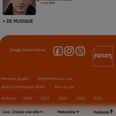
4 août 2026
+ DE MUSIQUE
Design
Olivier Varma
Mentions légales
Règlements des jeux
Notice d’information RGPD
Plan du site
Archives
2026
2025
2024
2023
2022
Live :
Choisir une ville
Webradios
Podcasts