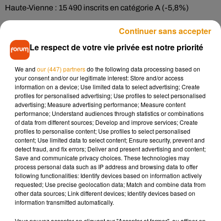
Haute-Vienne : 15 490 inscrits en catégorie A (-5,8%)
Vienne : 16 190 inscrits en catégorie A (-7,1%)
Continuer sans accepter
Par ailleurs, le nombre de demandeurs d’emploi tenus de
Le respect de votre vie privée est notre priorité
rechercher un emploi, ayant ou non exercé une activité
(catégories A, B, C) s'établit à 492 800 au 31 décembre 2019.
We and
our (447) partners
do the following data processing based on
Ce nombre baisse de 3,7 % sur un an. Au niveau national, le
your consent and/or our legitimate interest: Store and/or access
information on a device; Use limited data to select advertising; Create
nombre de demandeurs d’emplois en catégorie A a baissé
profiles for personalised advertising; Use profiles to select personalised
de 3,3% pour s’établir à 3,5 millions de personnes. Au vu des
advertising; Measure advertising performance; Measure content
prévisions de l’INSEE, le chômage pourrait atteindre 8,2%
performance; Understand audiences through statistics or combinations
of data from different sources; Develop and improve services; Create
mi-2020, son plus bas niveau depuis 2008.
profiles to personalise content; Use profiles to select personalised
content; Use limited data to select content; Ensure security, prevent and
detect fraud, and fix errors; Deliver and present advertising and content;
Save and communicate privacy choices. These technologies may
process personal data such as IP address and browsing data to offer
following functionalities: Identify devices based on information actively
requested; Use precise geolocation data; Match and combine data from
Musique
other data sources; Link different devices; Identify devices based on
information transmitted automatically.
Vous pouvez accepter en cliquant sur "Accepter et fermer", ou affiner en