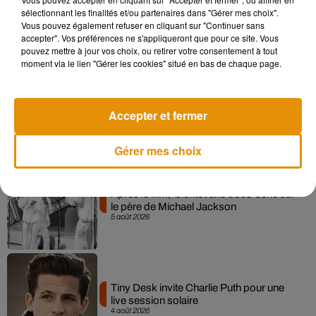
Pomme emprunte le décor de l’émission
sélectionnant les finalités et/ou partenaires dans "Gérer mes choix".
« Loups Garous » pour son...
Vous pouvez également refuser en cliquant sur "Continuer sans
6 août 2026
accepter". Vos préférences ne s'appliqueront que pour ce site. Vous
pouvez mettre à jour vos choix, ou retirer votre consentement à tout
moment via le lien "Gérer les cookies" situé en bas de chaque page.
La version réécrite de « Beautiful Day »
Accepter et fermer
interprétée lors des...
6 août 2026
Gérer mes choix
Après le film, bientôt une docu-série sur
le père de Michael Jackson
5 août 2026
Tiny Desk invite Charlie Puth pour une
live session solaire
4 août 2026