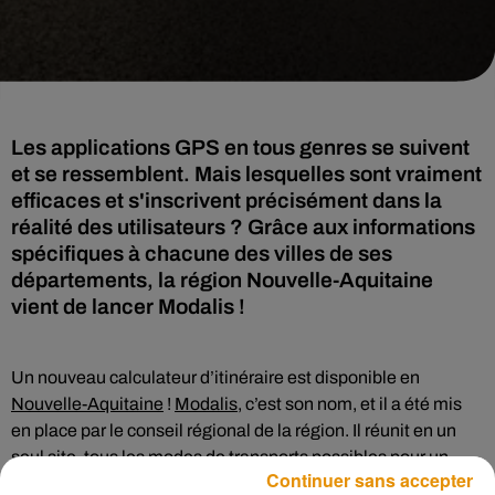
Les applications GPS en tous genres se suivent
et se ressemblent. Mais lesquelles sont vraiment
efficaces et s'inscrivent précisément dans la
réalité des utilisateurs ? Grâce aux informations
spécifiques à chacune des villes de ses
départements, la région Nouvelle-Aquitaine
vient de lancer Modalis !
Un nouveau calculateur d’itinéraire est disponible en
Nouvelle-Aquitaine
!
Modalis
, c’est son nom, et il a été mis
en place par le conseil régional de la région. Il réunit en un
seul site, tous les modes de transports possibles pour un
Continuer sans accepter
trajet comme le vélo, le vélo en libre service, le co-voiturage,