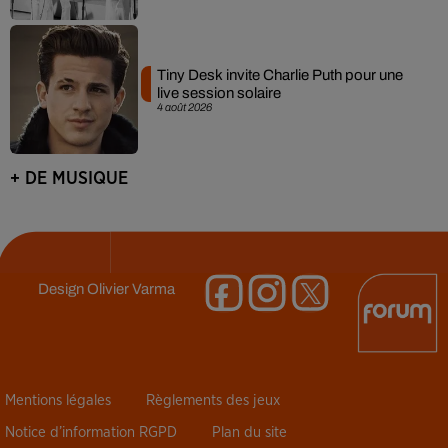
Tiny Desk invite Charlie Puth pour une
live session solaire
4 août 2026
+ DE MUSIQUE
Design
Olivier Varma
Mentions légales
Règlements des jeux
Notice d’information RGPD
Plan du site