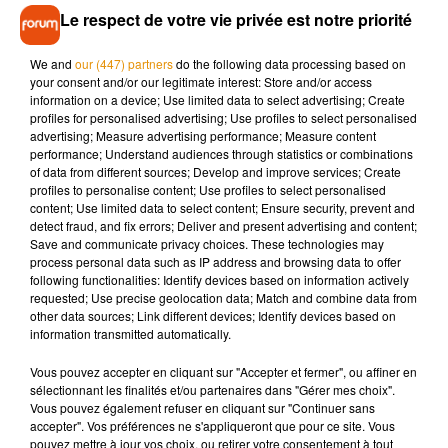
le train, le bus, le tramway ou encore le ferry. Il y aura bien sûr
Le respect de votre vie privée est notre priorité
un calcul des horaires et des correspondances (même lors
de perturbations !) en temps réel. Une estimation du coût du
We and
our (447) partners
do the following data processing based on
your consent and/or our legitimate interest: Store and/or access
trajet sera aussi disponible. Un site internet est actuellement
information on a device; Use limited data to select advertising; Create
disponible et il se déclinera très prochainement en
profiles for personalised advertising; Use profiles to select personalised
application.
advertising; Measure advertising performance; Measure content
performance; Understand audiences through statistics or combinations
of data from different sources; Develop and improve services; Create
profiles to personalise content; Use profiles to select personalised
content; Use limited data to select content; Ensure security, prevent and
detect fraud, and fix errors; Deliver and present advertising and content;
Musique
Save and communicate privacy choices. These technologies may
process personal data such as IP address and browsing data to offer
following functionalities: Identify devices based on information actively
requested; Use precise geolocation data; Match and combine data from
Madonna sort enfin le remix de « Love
other data sources; Link different devices; Identify devices based on
Sensation » avec Kylie Minogue
information transmitted automatically.
7 août 2026
Vous pouvez accepter en cliquant sur "Accepter et fermer", ou affiner en
sélectionnant les finalités et/ou partenaires dans "Gérer mes choix".
Vous pouvez également refuser en cliquant sur "Continuer sans
accepter". Vos préférences ne s'appliqueront que pour ce site. Vous
Angèle et Amélie Lens dévoilent leur
pouvez mettre à jour vos choix, ou retirer votre consentement à tout