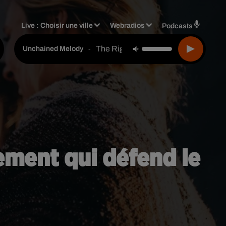
Live :
Choisir une ville
Webradios
Podcasts
The Righteous Brothers
-
Unchained Melody
ement qui défend le