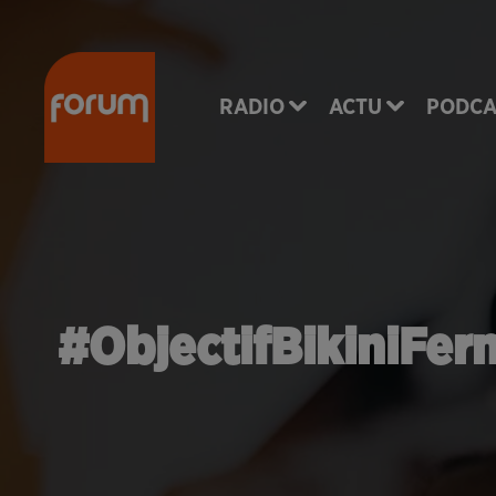
RADIO
ACTU
PODCA
#ObjectifBikiniFer