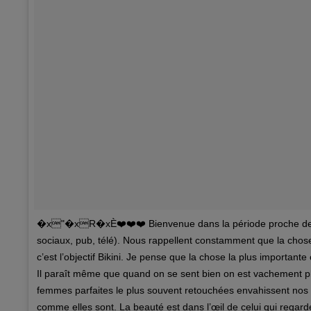
�x"�xR�xÈ❤️❤️❤️ Bienvenue dans la période proche de l
sociaux, pub, télé). Nous rappellent constamment que la chos
c’est l’objectif Bikini. Je pense que la chose la plus important
Il paraît même que quand on se sent bien on est vachement pl
femmes parfaites le plus souvent retouchées envahissent nos
comme elles sont. La beauté est dans l’œil de celui qui regarde,