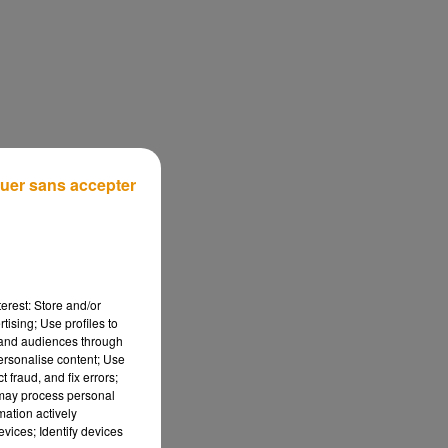
e
uer sans accepter
tir
es
t
ous
erest: Store and/or
tising; Use profiles to
tand audiences through
l
personalise content; Use
 fraud, and fix errors;
 may process personal
mation actively
vices; Identify devices