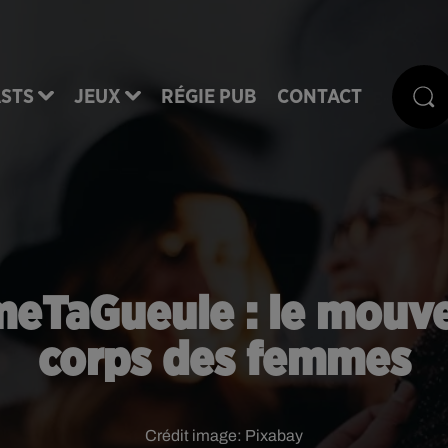
STS
JEUX
RÉGIE PUB
CONTACT
meTaGueule : le mouv
corps des femmes
Crédit image:
Pixabay