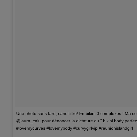
Une photo sans fard, sans filtre! En bikini 0 complexes ! Ma 
@laura_calu pour dénoncer la dictature du " bikini body perfect
#lovemycurves #lovemybody #curvygirlvip #reunionislandgirl