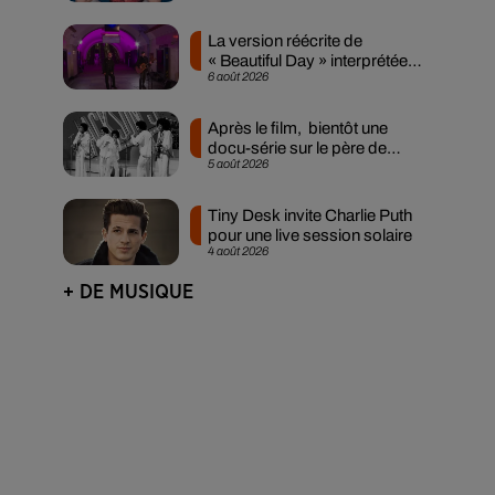
La version réécrite de
« Beautiful Day » interprétée
6 août 2026
lors des...
Après le film, bientôt une
docu-série sur le père de
5 août 2026
Michael Jackson
Tiny Desk invite Charlie Puth
pour une live session solaire
4 août 2026
+ DE MUSIQUE