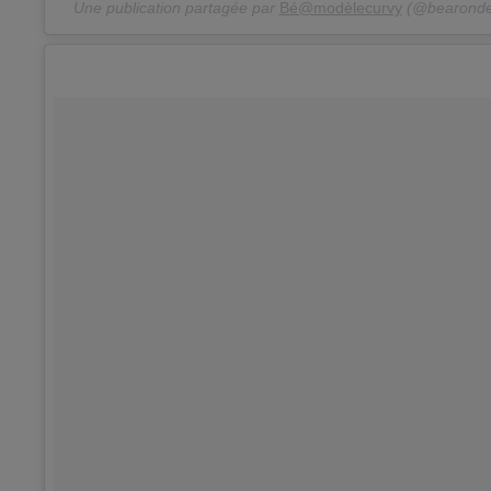
Une publication partagée par
Bé@modèlecurvy
(@bearondep