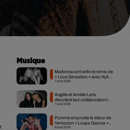
Musique
Madonna sort enfin le remix de
« Love Sensation » avec Kylie
7 août 2026
Minogue
t
Angèle et Amélie Lens
dévoilent leur collaboration tant
7 août 2026
attendue
Pomme emprunte le décor de
l’émission « Loups Garous »
t
6 août 2026
pour son...