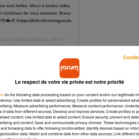
es sont belles. Merci à toutes celles
 et continuez de vous assumer. Bravo
�x0�xÈ #objectifbikinifermetagueule
calu) le
28 Avril 2018 à 3 :46 PDT
s (réseaux sociaux, pub, télé). Nous rappellent constamment qu
Contin
f Bikini. Je pense que la chose la plus importante c’est de se sen
 bien on est vachement plus belle. Puisque des photos de femm
rans voici des photos de femmes comme elles sont. La beauté es
Le respect de votre vie privée est notre priorité
n. J’ai envie une fois de plus de crier haut et fort que toutes les
jeu, merci pour vos photos. Prévenez vos amies et continuez de v
ers
do the following data processing based on your consent and/or our legitimate int
tos avec le hashtag
#objectifbikinifermetagueule
device; Use limited data to select advertising; Create profiles for personalised adver
vertising; Measure advertising performance; Measure content performance; Unders
nt posté elles-aussi des photos d’elles au naturel, confiant qu’i
ns of data from different sources; Develop and improve services; Create profiles to 
voir l’air d’un mannequin.
alised content; Use limited data to select content; Ensure security, prevent and detect
ertising and content; Save and communicate privacy choices. These technologies
and browsing data to offer following functionalities: Identify devices based on infor
eolocation data; Match and combine data from other data sources; Link different de