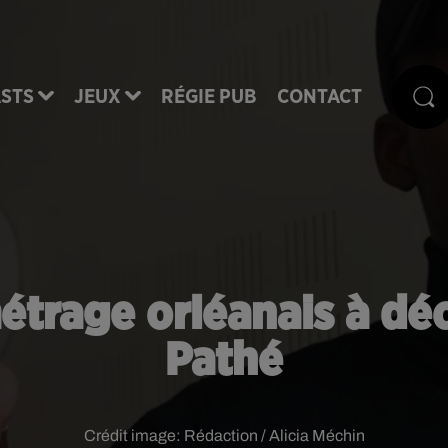
STS
JEUX
RÉGIE PUB
CONTACT
étrage orléanais à dé
Pathé
Crédit image:
Rédaction / Alicia Méchin