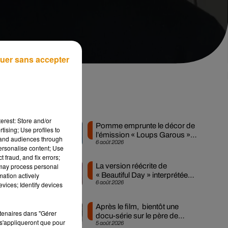
uer sans accepter
18
Musique
erest: Store and/or
Pomme emprunte le décor de
tising; Use profiles to
l’émission « Loups Garous »
tand audiences through
6 août 2026
pour son...
personalise content; Use
 fraud, and fix errors;
 may process personal
La version réécrite de
mation actively
« Beautiful Day » interprétée
6 août 2026
vices; Identify devices
lors des...
Après le film, bientôt une
rtenaires dans "Gérer
docu-série sur le père de
s'appliqueront que pour
5 août 2026
Michael Jackson