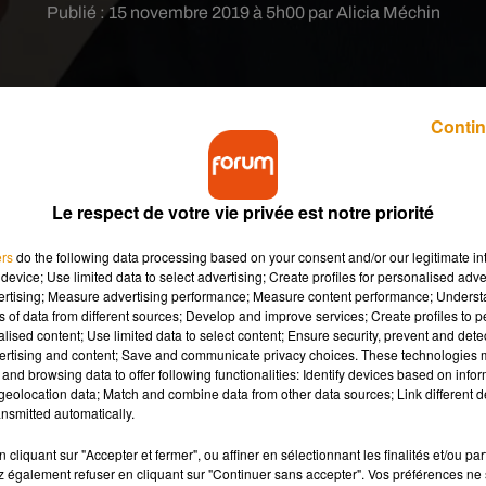
Publié : 15 novembre 2019 à 5h00 par Alicia Méchin
Contin
Le respect de votre vie privée est notre priorité
n avant-première son court-métrage, OBS, le lundi 
ers
do the following data processing based on your consent and/or our legitimate int
device; Use limited data to select advertising; Create profiles for personalised adver
vertising; Measure advertising performance; Measure content performance; Unders
ns of data from different sources; Develop and improve services; Create profiles to 
 débuté sa carrière en tant que comédien au conservatoire
alised content; Use limited data to select content; Ensure security, prevent and detect
voulu passer derrière la caméra, et filmer ce qui l’inspire le
ertising and content; Save and communicate privacy choices. These technologies
 Centre pour le livre, l'image et la culture numérique, il
and browsing data to offer following functionalities: Identify devices based on infor
eolocation data; Match and combine data from other data sources; Link different de
S
. L’histoire plonge les spectateurs dans une enquête policière.
nsmitted automatically.
cliquant sur "Accepter et fermer", ou affiner en sélectionnant les finalités et/ou pa
 également refuser en cliquant sur "Continuer sans accepter". Vos préférences ne 