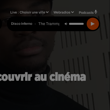
Live :
Choisir une ville
Webradios
Podcasts
The Trammps
-
Disco Inferno
couvrir au cinéma