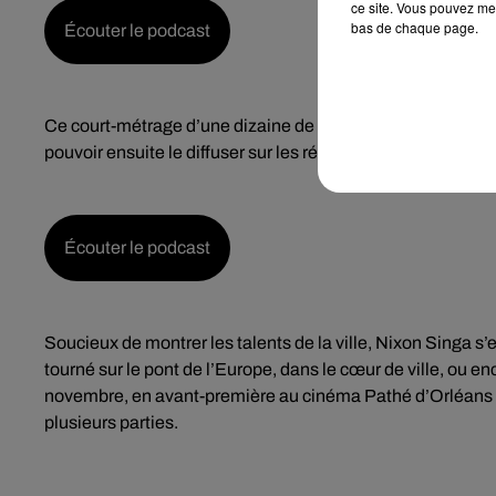
ce site. Vous pouvez met
bas de chaque page.
Écouter le podcast
Ce court-métrage d’une dizaine de minutes a été tourné dans 
pouvoir ensuite le diffuser sur les réseaux sociaux :
Écouter le podcast
Soucieux de montrer les talents de la ville, Nixon Singa s’
tourné sur le pont de l’Europe, dans le cœur de ville, ou 
novembre, en avant-première au cinéma Pathé d’Orléans d
plusieurs parties.