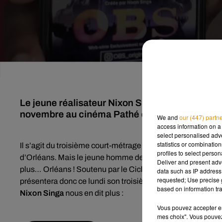
Le jeune réalisateur Nixon Singa présentera e
novembre au cinéma Pathé d'Orléans.
We and
our (447) partn
access information on a 
select personalised ad
statistics or combinatio
Il s’agit du troisième court-métrage de Nixon Singa, qui a
profiles to select person
d’Orléans. Mais le jeune homme de 23 ans a très rapidement 
Deliver and present adv
plus… Orléans ! Soutenu par le Ciclic, l'agence régionale du
data such as IP address 
requested; Use precise g
présentera donc ce lundi son troisième court-métrage,
OB
based on information tra
Nixon Singa
nous en dit plus :
Vous pouvez accepter en 
mes choix". Vous pouvez