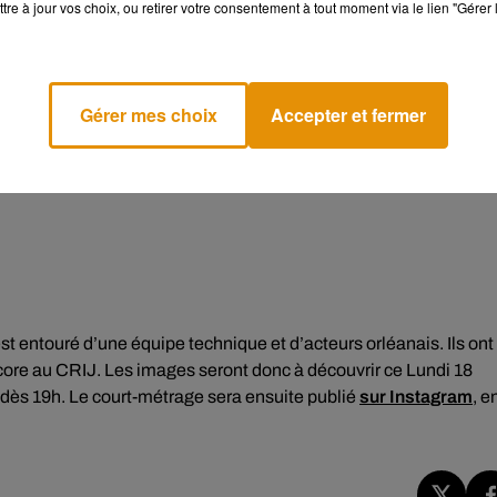
tre à jour vos choix, ou retirer votre consentement à tout moment via le lien "Gérer 
Gérer mes choix
Accepter et fermer
un format bien particulier, à la verticale. L’objectif est de
est entouré d’une équipe technique et d’acteurs orléanais. Ils ont
encore au CRIJ. Les images seront donc à découvrir ce Lundi 18
ès 19h. Le court-métrage sera ensuite publié
sur Instagram
, e