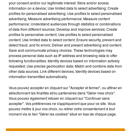
your consent and/or our legitimate interest: Store and/or access
information on a device; Use limited data to select advertising; Create
profiles for personalised advertising; Use profiles to select personalised
advertising; Measure advertising performance; Measure content
performance; Understand audiences through statistics or combinations
Musique
of data from different sources; Develop and improve services; Create
profiles to personalise content; Use profiles to select personalised
content; Use limited data to select content; Ensure security, prevent and
detect fraud, and fix errors; Deliver and present advertising and content;
Madonna sort enfin le remix de « Love
Save and communicate privacy choices. These technologies may
Sensation » avec Kylie Minogue
process personal data such as IP address and browsing data to offer
7 août 2026
following functionalities: Identify devices based on information actively
requested; Use precise geolocation data; Match and combine data from
other data sources; Link different devices; Identify devices based on
information transmitted automatically.
Angèle et Amélie Lens dévoilent leur
Vous pouvez accepter en cliquant sur "Accepter et fermer", ou affiner en
collaboration tant attendue
sélectionnant les finalités et/ou partenaires dans "Gérer mes choix".
7 août 2026
Vous pouvez également refuser en cliquant sur "Continuer sans
accepter". Vos préférences ne s'appliqueront que pour ce site. Vous
pouvez mettre à jour vos choix, ou retirer votre consentement à tout
moment via le lien "Gérer les cookies" situé en bas de chaque page.
Pomme emprunte le décor de l’émission
« Loups Garous » pour son...