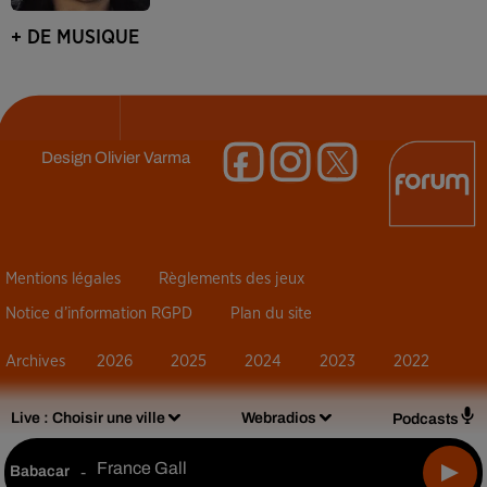
+ DE MUSIQUE
Design
Olivier Varma
Mentions légales
Règlements des jeux
Notice d’information RGPD
Plan du site
Archives
2026
2025
2024
2023
2022
Live :
Choisir une ville
Webradios
Podcasts
France Gall
Babacar
-