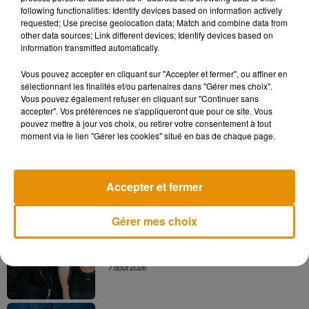
simplement interdit ! Les deux seules options autorisées en
following functionalities: Identify devices based on information actively
France en matière de funérailles sont l'inhumation et
requested; Use precise geolocation data; Match and combine data from
other data sources; Link different devices; Identify devices based on
l'incinération.
information transmitted automatically.
Vous pouvez accepter en cliquant sur "Accepter et fermer", ou affiner en
sélectionnant les finalités et/ou partenaires dans "Gérer mes choix".
Vous pouvez également refuser en cliquant sur "Continuer sans
Musique
accepter". Vos préférences ne s'appliqueront que pour ce site. Vous
pouvez mettre à jour vos choix, ou retirer votre consentement à tout
moment via le lien "Gérer les cookies" situé en bas de chaque page.
Madonna sort enfin le remix de « Love
Sensation » avec Kylie Minogue
7 août 2026
Accepter et fermer
Gérer mes choix
Angèle et Amélie Lens dévoilent leur
collaboration tant attendue
7 août 2026