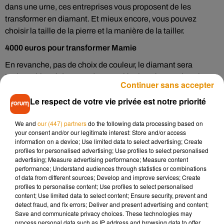
dans une urne, ces entreprises vous proposent de les
transformer en diamant. Et mieux encore, vous pouvez
choisir la taille de la pierre et la manière de la tailler.
4000 euros pour transformer Mamie
En revanche, pas de choix de couleur, le diamant sera
toujours bleuté, à cause d'une molécule présente dans le
Continuer sans accepter
corps humain. Rassurez-vous, chaque pierre sera unique
Le respect de votre vie privée est notre priorité
puisque le taux de cette molécule dans le corps varie pour
chaque individu : plus elle est présente, plus le bleu sera
We and
our (447) partners
do the following data processing based on
intense. L'une des entreprises à l'origine de ce concept
your consent and/or our legitimate interest: Store and/or access
remporte un franc succès : elle fabrique pas moins de 1000
information on a device; Use limited data to select advertising; Create
diamants de ce genre chaque année. Et pourtant, il faut avoir
profiles for personalised advertising; Use profiles to select personalised
advertising; Measure advertising performance; Measure content
de quoi les payer ! Pour obtenir une pierre d'un demi-carrat,
performance; Understand audiences through statistics or combinations
taillée, il faut compter pas moins de 4000 euros.
of data from different sources; Develop and improve services; Create
profiles to personalise content; Use profiles to select personalised
En France, il va falloir patienter un peu pour posséder ce
content; Use limited data to select content; Ensure security, prevent and
genre de pierre précieuse commémorative. Dans notre pays,
detect fraud, and fix errors; Deliver and present advertising and content;
Save and communicate privacy choices. These technologies may
transformer les cendres d'un proche en diamant est tout
process personal data such as IP address and browsing data to offer