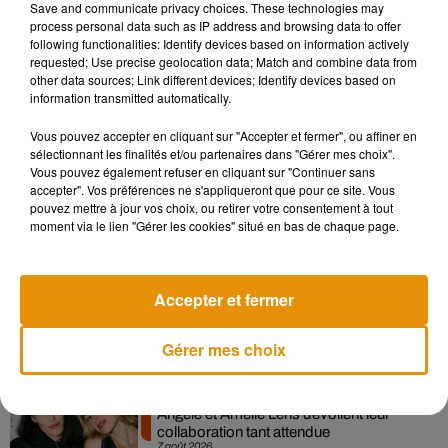
Save and communicate privacy choices. These technologies may
process personal data such as IP address and browsing data to offer
following functionalities: Identify devices based on information actively
requested; Use precise geolocation data; Match and combine data from
other data sources; Link different devices; Identify devices based on
information transmitted automatically.
Vous pouvez accepter en cliquant sur "Accepter et fermer", ou affiner en
sélectionnant les finalités et/ou partenaires dans "Gérer mes choix".
Vous pouvez également refuser en cliquant sur "Continuer sans
accepter". Vos préférences ne s'appliqueront que pour ce site. Vous
Musique
pouvez mettre à jour vos choix, ou retirer votre consentement à tout
moment via le lien "Gérer les cookies" situé en bas de chaque page.
Madonna sort enfin le remix de « Love
Accepter et fermer
Sensation » avec Kylie Minogue
7 août 2026
Gérer mes choix
Angèle et Amélie Lens dévoilent leur
collaboration tant attendue
7 août 2026