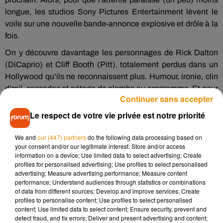
longue, les studios Sony Pictures Entertainment lèvent le
voile sur une nouvelle bande-annonce explosive et drôle à la
fois.
On y découvre davantage les personnages de Rick Dalton
(DiCaprio) et Cliff Booth (Pitt), totalement perdus dans un
Hollywood qu’ils ne reconnaissent plus. Humour, ironie, clin
d’œil, cascades et pétage de plombs au programme. Et pour
Continuer sans accepter
cause, le personnage de Leonardo DiCaprio est aussi drôle
que dépressif dans ces nouvelles images et on adore !
Le respect de votre vie privée est notre priorité
We and
our (447) partners
do the following data processing based on
your consent and/or our legitimate interest: Store and/or access
information on a device; Use limited data to select advertising; Create
profiles for personalised advertising; Use profiles to select personalised
advertising; Measure advertising performance; Measure content
performance; Understand audiences through statistics or combinations
of data from different sources; Develop and improve services; Create
profiles to personalise content; Use profiles to select personalised
content; Use limited data to select content; Ensure security, prevent and
detect fraud, and fix errors; Deliver and present advertising and content;