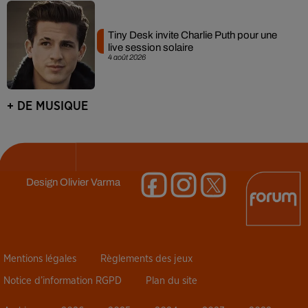
Tiny Desk invite Charlie Puth pour une
live session solaire
4 août 2026
+ DE MUSIQUE
Design
Olivier Varma
Mentions légales
Règlements des jeux
Notice d’information RGPD
Plan du site