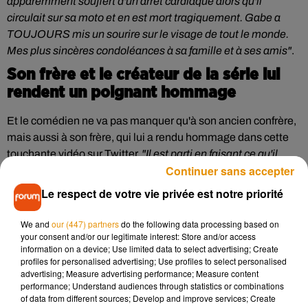
apparemment souffert d'un arrêt cardiaque alors qu'il
circulait sur sa moto et en est mort tragiquement. Gabe a
TOUJOURS mis un sourire sur le visage de tout le monde.
Mes plus sincères condoléances à sa famille et à ses amis"
.
Son frère et le créateur de la série lui
rendent un poignant hommage
Et le comédien ne va pas manquer qu'à son ancien confrère,
mais aussi à son frère, qui lui a rendu hommage dans cette
touchante vidéo sur Twitter.
"Il est parti en faisant ce qu'il
Continuer sans accepter
aimait, il est en paix maintenant. Mon frère aimait conduire
des motos. Il vous aimait tous"
, témoigne-t-il.
Le respect de votre vie privée est notre priorité
@gabekhouth
We and
our (447) partners
do the following data processing based on
#GabrielForestKhouth#RIP#brothersforever#collectivesoul
your consent and/or our legitimate interest: Store and/or access
pic.twitter.com/xPUYT6dFOq
information on a device; Use limited data to select advertising; Create
profiles for personalised advertising; Use profiles to select personalised
— Sam Vincent (@SamVincent71)
July 26, 2019
advertising; Measure advertising performance; Measure content
performance; Understand audiences through statistics or combinations
Adam Horowitz, fondateur de la série "Once upon a time", a
of data from different sources; Develop and improve services; Create
lui aussi tenu à lui adresser un dernier message :
"Gabe était