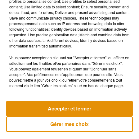
profiles to personalise content; Use profiles to select personalised
content; Use limited data to select content; Ensure security, prevent and
un homme adorable, un incroyable talent, une part indélébile
detect fraud, and fix errors; Deliver and present advertising and content;
de [la série] depuis le début. Mais plus important encore, il
Save and communicate privacy choices. These technologies may
était notre ami. Il va nous manquer"
.
process personal data such as IP address and browsing data to offer
following functionalities: Identify devices based on information actively
Terribly saddened to learn of the passing of Gabe Khouth...
requested; Use precise geolocation data; Match and combine data from
a lovely man, a great talent, and an indelible part of Once
other data sources; Link different devices; Identify devices based on
information transmitted automatically.
Upon A Time since the beginning. But more importantly, he
was our friend. He will be missed. RIP, Gabe.
Vous pouvez accepter en cliquant sur "Accepter et fermer", ou affiner en
sélectionnant les finalités et/ou partenaires dans "Gérer mes choix".
— Adam Horowitz (@AdamHorowitzLA)
July 26, 2019
Vous pouvez également refuser en cliquant sur "Continuer sans
accepter". Vos préférences ne s'appliqueront que pour ce site. Vous
pouvez mettre à jour vos choix, ou retirer votre consentement à tout
moment via le lien "Gérer les cookies" situé en bas de chaque page.
Musique
Accepter et fermer
Madonna sort enfin le remix de « Love
Gérer mes choix
Sensation » avec Kylie Minogue
7 août 2026