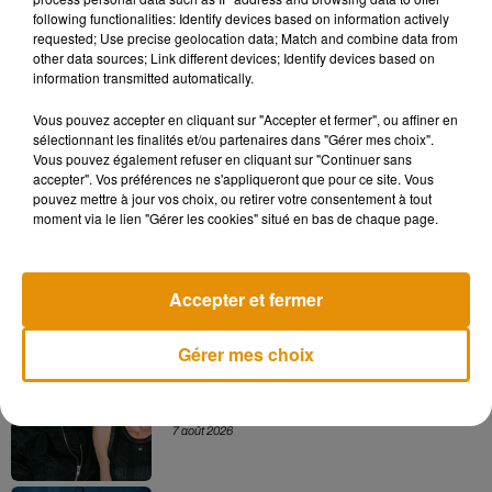
remplacés par l'Allemand Julian Lenz, le Russe Aslan
following functionalities: Identify devices based on information actively
Karatsev, le Tchèque Zdenek Kolar et le Français Alexander
requested; Use precise geolocation data; Match and combine data from
other data sources; Link different devices; Identify devices based on
Muller.
information transmitted automatically.
Vous pouvez accepter en cliquant sur "Accepter et fermer", ou affiner en
sélectionnant les finalités et/ou partenaires dans "Gérer mes choix".
Vous pouvez également refuser en cliquant sur "Continuer sans
Musique
accepter". Vos préférences ne s'appliqueront que pour ce site. Vous
pouvez mettre à jour vos choix, ou retirer votre consentement à tout
moment via le lien "Gérer les cookies" situé en bas de chaque page.
Madonna sort enfin le remix de « Love
Sensation » avec Kylie Minogue
7 août 2026
Accepter et fermer
Gérer mes choix
Angèle et Amélie Lens dévoilent leur
collaboration tant attendue
7 août 2026