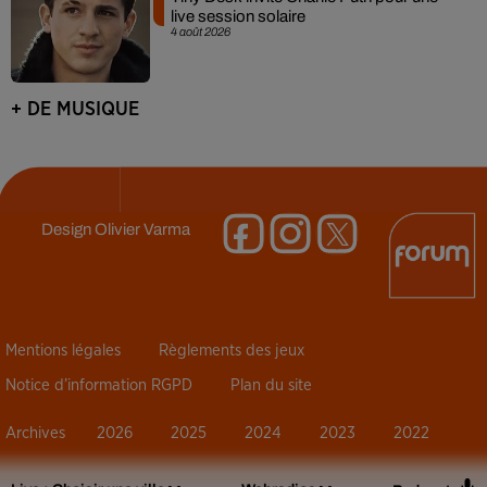
live session solaire
4 août 2026
+ DE MUSIQUE
Design
Olivier Varma
Mentions légales
Règlements des jeux
Notice d’information RGPD
Plan du site
Archives
2026
2025
2024
2023
2022