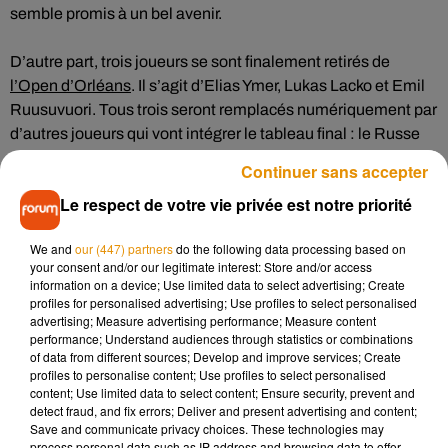
semble promis à un bel avenir.
D’autre part, trois joueurs se sont finalement retirés de
l’Open d’Orléans
. Il s’agit d’Elias Ymer, Lukas Lacko et Emil
Ruusuvuori. Tous trois seront remplacés numériquement par
d’autres joueurs qui vont intégrer le tableau final : le Russe
Pavel Kotov (259 ATP), l’Autrichien Lucas Miedler (245 ATP)
Continuer sans accepter
et l’Allemand Cedric-Marcel Stebe (222 ATP). Pour rappel, le
Le respect de votre vie privée est notre priorité
tirage au sort sera effectué ce samedi à l’Open Space
d’Orléans. La compétition débutera elle lundi 23 septembre.
We and
our (447) partners
do the following data processing based on
MAJ de 17h21 :
L'Open d'Orléans vient d'accorder une Wild
your consent and/or our legitimate interest: Store and/or access
information on a device; Use limited data to select advertising; Create
Card à l'Italien Luca Vanni et à la paire de double Nenad
profiles for personalised advertising; Use profiles to select personalised
Zimonjic/Ruben Bemelmans. Il reste encore au tournoi une
advertising; Measure advertising performance; Measure content
Wild Card à attribuer pour qu'un joueur intègre le tableau
performance; Understand audiences through statistics or combinations
of data from different sources; Develop and improve services; Create
final et une pour les qualifications.
profiles to personalise content; Use profiles to select personalised
content; Use limited data to select content; Ensure security, prevent and
Par ailleurs, trois nouveaux joueurs se sont désistés : Marcel
detect fraud, and fix errors; Deliver and present advertising and content;
Save and communicate privacy choices. These technologies may
Granollers, John-Patrick Smith et Pavel Kotov. Ils sont
process personal data such as IP address and browsing data to offer