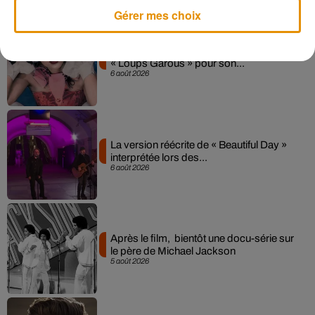
Musique
Gérer mes choix
Pomme emprunte le décor de l’émission
« Loups Garous » pour son...
6 août 2026
La version réécrite de « Beautiful Day »
interprétée lors des...
6 août 2026
Après le film, bientôt une docu-série sur
le père de Michael Jackson
5 août 2026