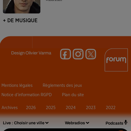
+ DE MUSIQUE
Design
Olivier Varma
Mentions légales
Règlements des jeux
Notice d’information RGPD
Plan du site
Archives
2026
2025
2024
2023
2022
Live :
Choisir une ville
Webradios
Podcasts