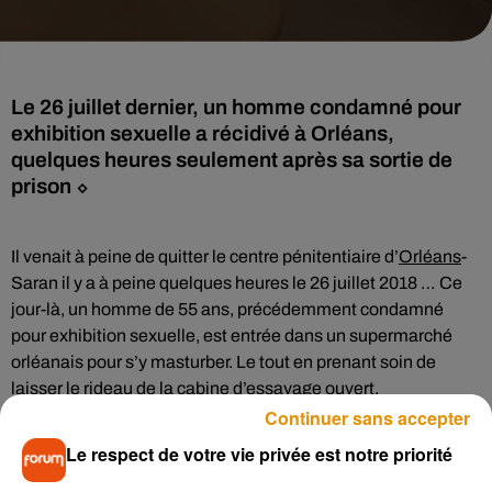
Le 26 juillet dernier, un homme condamné pour
exhibition sexuelle a récidivé à Orléans,
quelques heures seulement après sa sortie de
prison ⬦
Il venait à peine de quitter le centre pénitentiaire d’
Orléans
-
Saran il y a à peine quelques heures le 26 juillet 2018 … Ce
jour-là, un homme de 55 ans, précédemment condamné
pour exhibition sexuelle, est entrée dans un supermarché
orléanais pour s’y masturber. Le tout en prenant soin de
laisser le rideau de la cabine d’essayage ouvert.
Continuer sans accepter
Selon
La République du Centre
, c’est un policier municipal
Le respect de votre vie privée est notre priorité
qui est intervenu pour mettre fin à la scène. L’homme a