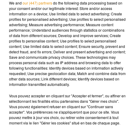
ensuite de nouveau été placé en détention, cette fois-ci
We and
our (447) partners
do the following data processing based on
provisoirement, et aurait besoin de soins.
your consent and/or our legitimate interest: Store and/or access
information on a device; Use limited data to select advertising; Create
profiles for personalised advertising; Use profiles to select personalised
advertising; Measure advertising performance; Measure content
performance; Understand audiences through statistics or combinations
of data from different sources; Develop and improve services; Create
Musique
profiles to personalise content; Use profiles to select personalised
content; Use limited data to select content; Ensure security, prevent and
detect fraud, and fix errors; Deliver and present advertising and content;
Save and communicate privacy choices. These technologies may
Madonna sort enfin le remix de « Love
process personal data such as IP address and browsing data to offer
Sensation » avec Kylie Minogue
following functionalities: Identify devices based on information actively
7 août 2026
requested; Use precise geolocation data; Match and combine data from
other data sources; Link different devices; Identify devices based on
information transmitted automatically.
Vous pouvez accepter en cliquant sur "Accepter et fermer", ou affiner en
Angèle et Amélie Lens dévoilent leur
sélectionnant les finalités et/ou partenaires dans "Gérer mes choix".
collaboration tant attendue
Vous pouvez également refuser en cliquant sur "Continuer sans
7 août 2026
accepter". Vos préférences ne s'appliqueront que pour ce site. Vous
pouvez mettre à jour vos choix, ou retirer votre consentement à tout
moment via le lien "Gérer les cookies" situé en bas de chaque page.