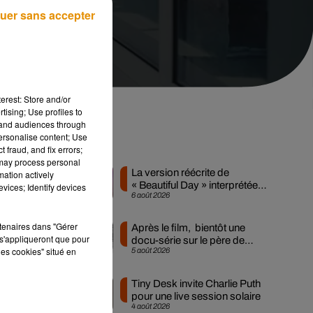
uer sans accepter
erest: Store and/or
tising; Use profiles to
tand audiences through
personalise content; Use
Musique
 fraud, and fix errors;
 may process personal
La version réécrite de
mation actively
« Beautiful Day » interprétée
vices; Identify devices
6 août 2026
lors des...
me
rtenaires dans "Gérer
Après le film, bientôt une
s'appliqueront que pour
docu-série sur le père de
les cookies" situé en
5 août 2026
Michael Jackson
Tiny Desk invite Charlie Puth
pour une live session solaire
4 août 2026