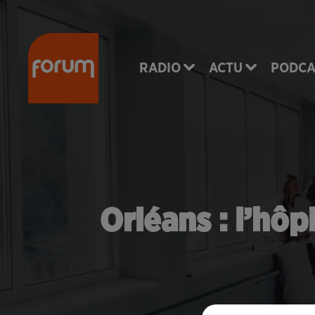
RADIO
ACTU
PODCA
Orléans : l’hô