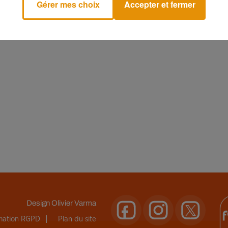
Gérer mes choix
Accepter et fermer
Design
Olivier Varma
rmation RGPD
Plan du site