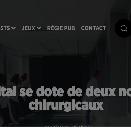
STS
JEUX
RÉGIE PUB
CONTACT
pital se dote de deux 
chirurgicaux
Crédit image:
Pixabay