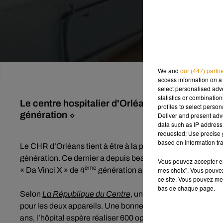
We and
our (447) partn
access information on a 
select personalised ad
statistics or combinatio
Le centre hospitalier d'Orléans vient de faire 
profiles to select person
génération ⬦
Deliver and present adv
data such as IP address 
requested; Use precise g
based on information tra
Le CHR d’Orléans tient à être à la pointe de la technologie !
génération. Ce dernier a depuis beaucoup servi, et se doit
Vous pouvez accepter en 
ème
mes choix". Vous pouvez
« Da Vinci X » de 4
génération a fait son apparition.
ce site. Vous pouvez met
bas de chaque page.
Selon
La République du Centre
, un second robot sera liv
pour les deux appareils. Une bonne affaire, puisqu’il les a 
ans, l’hôpital espère réaliser 600 opérations par an avec l