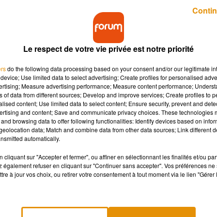
Publié : 6 février 2019 à 9h34 par Charles Perrin
Contin
Le respect de votre vie privée est notre priorité
ers
do the following data processing based on your consent and/or our legitimate int
device; Use limited data to select advertising; Create profiles for personalised adver
vertising; Measure advertising performance; Measure content performance; Unders
ns of data from different sources; Develop and improve services; Create profiles to 
l'acquisition de deux nouveaux appareils de nouvelle
alised content; Use limited data to select content; Ensure security, prevent and detect
ertising and content; Save and communicate privacy choices. These technologies
and browsing data to offer following functionalities: Identify devices based on infor
eolocation data; Match and combine data from other data sources; Link different de
nsmitted automatically.
è
 Déjà, en 2013, l’hôpital s’était doté d’un robot chirurgical de 3
 de passer le flambeau. Pour l’occasion, un tout nouveau robot
cliquant sur "Accepter et fermer", ou affiner en sélectionnant les finalités et/ou pa
 également refuser en cliquant sur "Continuer sans accepter". Vos préférences ne 
tre à jour vos choix, ou retirer votre consentement à tout moment via le lien "Gérer 
ré courant mars prochain. Le CHR a déboursé 2,1 millions d’euros
acquis ensemble pour pratiquement le prix d’un seul ! D’ici trois
es deux robots.