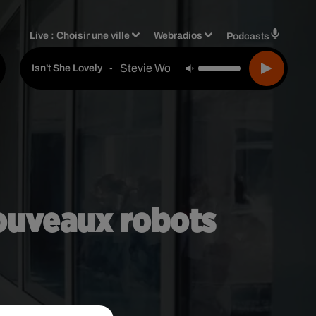
Live :
Choisir une ville
Webradios
Podcasts
Stevie Wonder
-
Isn't She Lovely
nouveaux robots