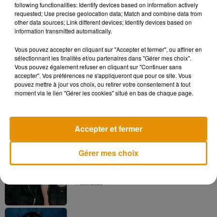
following functionalities: Identify devices based on information actively
euros par canard sur le site internet de la
Duck Race
requested; Use precise geolocation data; Match and combine data from
d’Orléans.
other data sources; Link different devices; Identify devices based on
information transmitted automatically.
Vous pouvez accepter en cliquant sur "Accepter et fermer", ou affiner en
sélectionnant les finalités et/ou partenaires dans "Gérer mes choix".
Vous pouvez également refuser en cliquant sur "Continuer sans
Musique
accepter". Vos préférences ne s'appliqueront que pour ce site. Vous
pouvez mettre à jour vos choix, ou retirer votre consentement à tout
moment via le lien "Gérer les cookies" situé en bas de chaque page.
Madonna sort enfin le remix de « Love
Sensation » avec Kylie Minogue
7 août 2026
Accepter et fermer
Gérer mes choix
Angèle et Amélie Lens dévoilent leur
collaboration tant attendue
7 août 2026