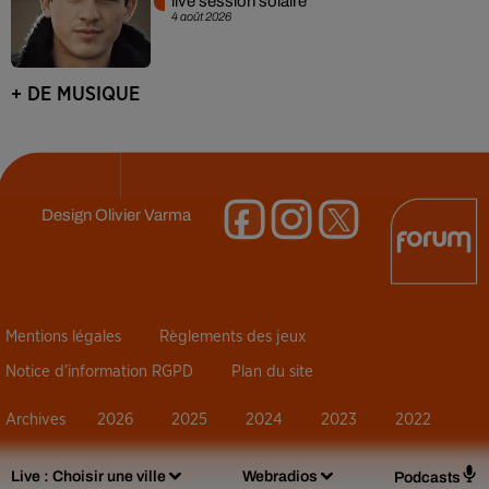
live session solaire
4 août 2026
+ DE MUSIQUE
Design
Olivier Varma
Mentions légales
Règlements des jeux
Notice d’information RGPD
Plan du site
Archives
2026
2025
2024
2023
2022
Live :
Choisir une ville
Webradios
Podcasts