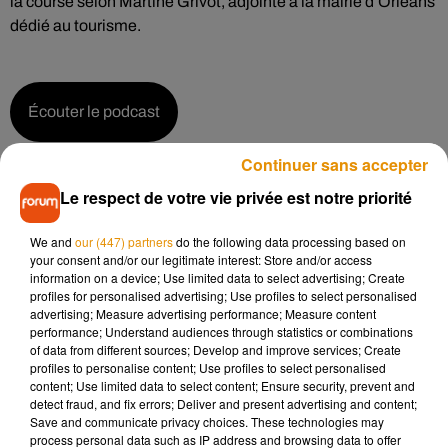
la course selon Martine Grivot, adjointe à la mairie d’Orléans
dédié au tourisme.
Écouter le podcast
Continuer sans accepter
Le respect de votre vie privée est notre priorité
Pour autant, la mairie ne fait pas que constater, elle envisage
également des solutions pour éviter qu’à l’avenir, on jette des
We and
our (447) partners
do the following data processing based on
canards en plastique dans le fleuve :
your consent and/or our legitimate interest: Store and/or access
information on a device; Use limited data to select advertising; Create
profiles for personalised advertising; Use profiles to select personalised
advertising; Measure advertising performance; Measure content
performance; Understand audiences through statistics or combinations
Écouter le podcast
of data from different sources; Develop and improve services; Create
profiles to personalise content; Use profiles to select personalised
content; Use limited data to select content; Ensure security, prevent and
detect fraud, and fix errors; Deliver and present advertising and content;
Si vous souhaitez prendre part à cet événement, sachez qu’il
Save and communicate privacy choices. These technologies may
process personal data such as IP address and browsing data to offer
reste encore plus de 30 000 canards à adopter. Comptez 3