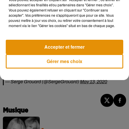
— Yann Chaillou (@yannchaillou)
May 13, 2020
sélectionnant les finalités et/ou partenaires dans "Gérer mes choix".
Vous pouvez également refuser en cliquant sur "Continuer sans
Réaction d'
@olivier_carre
président de
@OrleansMetropol
accepter". Vos préférences ne s'appliqueront que pour ce site. Vous
suite à la disparition de Michel Ricoud.
#Orléans
pouvez mettre à jour vos choix, ou retirer votre consentement à tout
pic.twitter.com/jeeVkjEKSu
moment via le lien "Gérer les cookies" situé en bas de chaque page.
— MouMou (@CallGate74)
May 13, 2020
C'est avec une très grande tristesse que j'ai appris le décès
Accepter et fermer
de Michel Ricoud. Je veux saluer son engagement total au
service de nos concitoyens et en particulier ceux de la
Gérer mes choix
Source. Je rends hommage à son engagement politique
sans faille ainsi qu'à son ouverture d'esprit. 1/2
— Serge Grouard (@SergeGrouard)
May 13, 2020
Musique