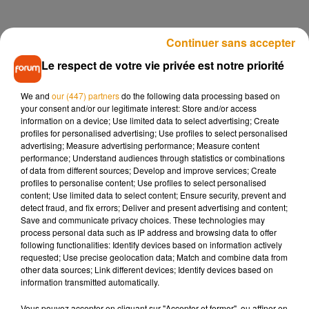
Un hommage sera rendu à Michel Ricoud dès que la
Continuer sans accepter
situation sanitaire le permettra. Un registre de condoléances
Le respect de votre vie privée est notre priorité
est disponible
sur le site de la ville.
Pour Michel, « l’Humain d’abord » n’était pas qu’un simple
We and
our (447) partners
do the following data processing based on
your consent and/or our legitimate interest: Store and/or access
slogan, mais un engagement quotidien.
information on a device; Use limited data to select advertising; Create
profiles for personalised advertising; Use profiles to select personalised
Aider les gens, ne laisser personne sur le bord du chemin,
advertising; Measure advertising performance; Measure content
performance; Understand audiences through statistics or combinations
d’où qu’ils viennent ou quels qu’ils soient, étaient les
of data from different sources; Develop and improve services; Create
boussoles de son engagement.
profiles to personalise content; Use profiles to select personalised
content; Use limited data to select content; Ensure security, prevent and
— PCF 45 - Loiret (@PCFLoiret)
May 13, 2020
detect fraud, and fix errors; Deliver and present advertising and content;
Save and communicate privacy choices. These technologies may
Un très grand monsieur, un travailleur acharné, un
process personal data such as IP address and browsing data to offer
défenseur des plus démunis, un militant communiste
following functionalities: Identify devices based on information actively
comme on en voit plus beaucoup : je partage cette
requested; Use precise geolocation data; Match and combine data from
other data sources; Link different devices; Identify devices based on
immense tristesse suite à la disparition de Michel Ricoud.
information transmitted automatically.
#Orléans
lui doit un très bel hommage.
Vous pouvez accepter en cliquant sur "Accepter et fermer", ou affiner en