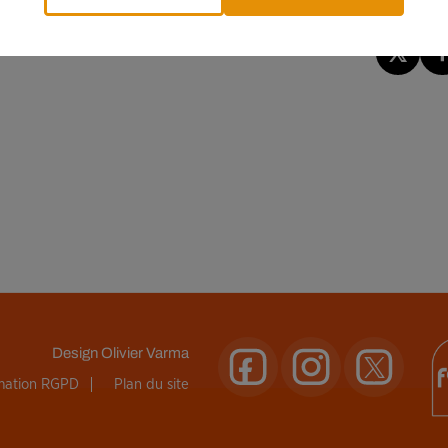
Design
Olivier Varma
rmation RGPD
Plan du site