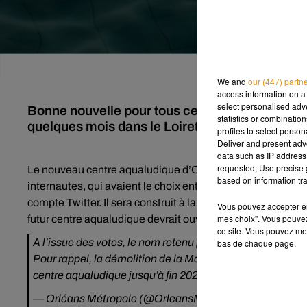
We and
our (447) partn
access information on a 
select personalised ad
Bonne nouvelle pour tous ceux qui aiment se ba
statistics or combinatio
quelques mois dans le Loiret, pour le plus gra
profiles to select person
Deliver and present adv
data such as IP address 
requested; Use precise g
Le nouveau centre aqualudique d’Orléans s’appellera tout s
based on information tra
internautes, qui avaient le choix entre Vaiss’O, SpOt ou l’O
compte Twitter. Il sera construit à la place de l’ancienne 
Vous pouvez accepter en 
mes choix". Vous pouvez
futur centre aqualudique devrait ouvrir en fin d’année 2020
ce site. Vous pouvez met
A l’issue des votes, le nom retenu pour le futur centre aqua
bas de chaque page.
Pour rappel, la démolition de la Maison d’arrêt débutera d
centre aqualudique jusqu’à fin 2020.
#OrleansMetropole
— Orléans Métropole (@OrleansMetropol)
16 décembre