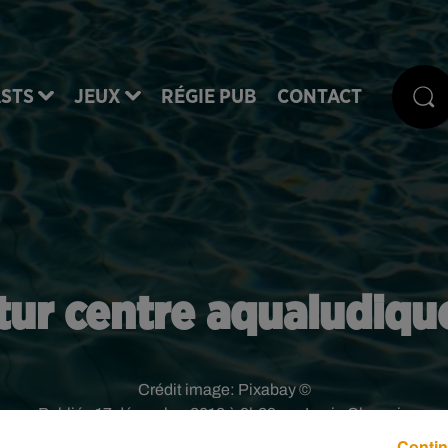
STS
JEUX
RÉGIE PUB
CONTACT
utur centre aqualudiqu
Crédit image:
Pixabay ©
Publié : 17 décembre 2018 à 9h29 par Lucie Claussin
Contin