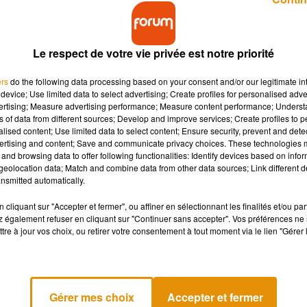
Le respect de votre vie privée est notre priorité
ers
do the following data processing based on your consent and/or our legitimate int
device; Use limited data to select advertising; Create profiles for personalised adver
vertising; Measure advertising performance; Measure content performance; Unders
igner ou se détendre. Un nouveau lieu ouvrira d'ici
ns of data from different sources; Develop and improve services; Create profiles to 
nd bonheur des Orléanais.
alised content; Use limited data to select content; Ensure security, prevent and detect
ertising and content; Save and communicate privacy choices. These technologies
and browsing data to offer following functionalities: Identify devices based on infor
eolocation data; Match and combine data from other data sources; Link different de
implement : l’O. Le nom a été attribué à l’issu des votes des
nsmitted automatically.
. C’est la métropole d’Orléans qui a révélé la nouvelle hier sur s
maison d’arrêt, qui sera démolie en début d’année prochaine. Le
cliquant sur "Accepter et fermer", ou affiner en sélectionnant les finalités et/ou pa
 également refuser en cliquant sur "Continuer sans accepter". Vos préférences ne 
.
tre à jour vos choix, ou retirer votre consentement à tout moment via le lien "Gérer 
ludique est : l’O !
ébut 2019 jusqu’à l’été, puis s’ensuivra la construction du futur
pic.twitter.com/HcQIrkPULN
Gérer mes choix
Accepter et fermer
 2018