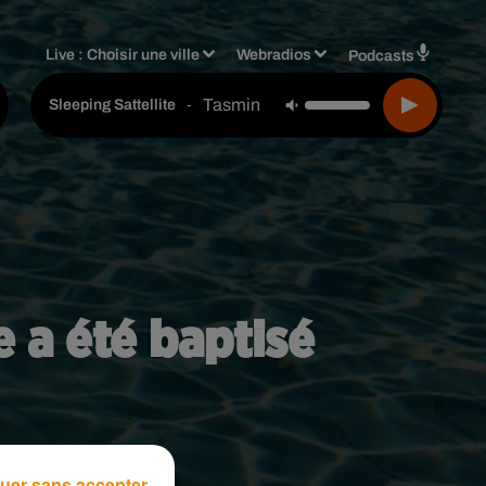
Live :
Choisir une ville
Webradios
Podcasts
Tasmin Archer
-
Sleeping Sattellite
e a été baptisé
uer sans accepter