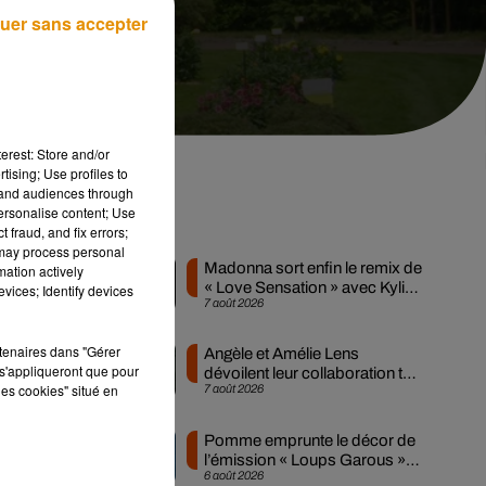
uer sans accepter
erest: Store and/or
tising; Use profiles to
tand audiences through
personalise content; Use
i
Musique
 fraud, and fix errors;
 may process personal
Madonna sort enfin le remix de
mation actively
« Love Sensation » avec Kylie
vices; Identify devices
7 août 2026
Minogue
per
rtenaires dans "Gérer
Angèle et Amélie Lens
s'appliqueront que pour
dévoilent leur collaboration tant
les cookies" situé en
7 août 2026
attendue
Pomme emprunte le décor de
l’émission « Loups Garous »
6 août 2026
pour son...