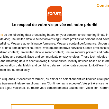
Publié : 25 juillet 2018 à 13h36 par Charles Perrin
Contin
Le respect de votre vie privée est notre priorité
ers
do the following data processing based on your consent and/or our legitimate int
device; Use limited data to select advertising; Create profiles for personalised adver
vertising; Measure advertising performance; Measure content performance; Unders
ns of data from different sources; Develop and improve services; Create profiles to 
pper son attractivité touristique ! Une ambition qu
alised content; Use limited data to select content; Ensure security, prevent and detect
 La Source ⬦
ertising and content; Save and communicate privacy choices. These technologies
and browsing data to offer following functionalities: Identify devices based on infor
eolocation data; Match and combine data from other data sources; Link different de
nsmitted automatically.
e développement de son attractivité. L’objectif actuel ? Dévelop
vous l'aurez compris, ledit parc.
cliquant sur "Accepter et fermer", ou affiner en sélectionnant les finalités et/ou pa
 également refuser en cliquant sur "Continuer sans accepter". Vos préférences ne 
tre à jour vos choix, ou retirer votre consentement à tout moment via le lien "Gérer 
 lancé pour recueillir les projets des différents investisseurs
 visiteurs par an. Ces derniers seront sélectionnés en 2019, pour