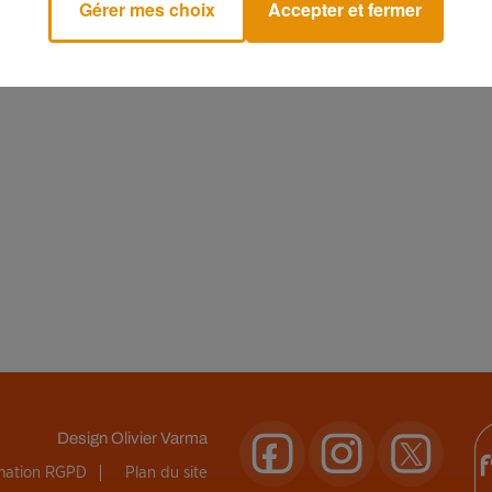
Gérer mes choix
Accepter et fermer
Design
Olivier Varma
rmation RGPD
Plan du site