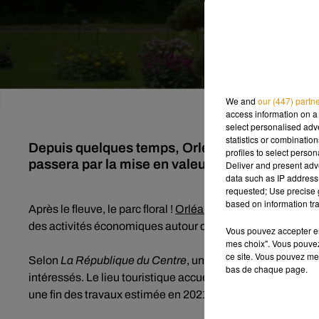
We and
our (447) partn
access information on a 
select personalised ad
statistics or combinatio
Depuis quelques temps, Orléans souhaite dévelo
profiles to select person
passera par la mise en valeur du parc floral de
Deliver and present adv
data such as IP address 
requested; Use precise g
based on information tra
Après le fleuve, le parc floral !
Orléans
souhaite continuer l
des activités économiques autour d’un pôle de visite. Soit, 
Vous pouvez accepter en 
mes choix". Vous pouvez
ce site. Vous pouvez met
Selon
La République du Centre
, un avis de sourçage a été
bas de chaque page.
intéressés. Le lieu touristique accueillant plus de 110 000
une fin des travaux estimée en 2021.