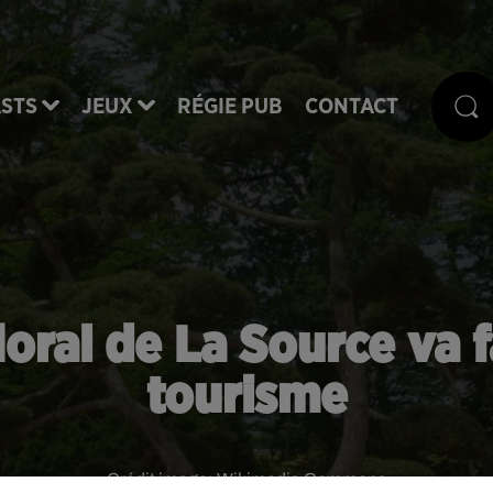
STS
JEUX
RÉGIE PUB
CONTACT
floral de La Source va f
tourisme
Crédit image:
Wikimedia Commons