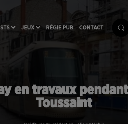
STS
JEUX
RÉGIE PUB
CONTACT
ay en travaux pendant
Toussaint
Crédit image:
Rédaction - Alicia Méchin