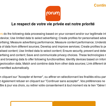
Publié : 19 octobre 2020 à 10h22 par Guillaume Pivert
Contin
Le respect de votre vie privée est notre priorité
ers
do the following data processing based on your consent and/or our legitimate int
device; Use limited data to select advertising; Create profiles for personalised adver
vertising; Measure advertising performance; Measure content performance; Unders
ns of data from different sources; Develop and improve services; Create profiles to 
 deux lignes à partir de 21 heures.
alised content; Use limited data to select content; Ensure security, prevent and detect
ertising and content; Save and communicate privacy choices. These technologies
and browsing data to offer following functionalities: Identify devices based on infor
eolocation data; Match and combine data from other data sources; Link different de
e, des travaux d’entretien sur les lignes A et B du tramway. 
nsmitted automatically.
s du matin. Des bus de substitution seront mis en circulation.
cliquant sur "Accepter et fermer", ou affiner en sélectionnant les finalités et/ou pa
a
ligne A
. Au programme notamment, la maintenance de la li
 également refuser en cliquant sur "Continuer sans accepter". Vos préférences ne 
ibération et Tourelles-Dauphines, Indien et Château, des opérati
tre à jour vos choix, ou retirer votre consentement à tout moment via le lien "Gérer 
e aux frottements, sont programmées. Ça sera le cas également 
ce du Martroi.
révues la semaine suivante, du
26 au 30 octobre
. Le trafic s