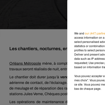
We and
our (447) partn
access information on a 
select personalised ad
statistics or combinatio
Les chantiers, nocturnes, entraînent l'arrêt des
profiles to select person
Deliver and present adv
data such as IP address 
requested; Use precise g
Orléans Métropole
mène, à compter de ce lundi 19 octobr
based on information tra
travaux seront réalisés de nuit, entre 21 heures et 4 heure
Vous pouvez accepter en 
Le chantier doit durer jusqu’à
vendredi 23 octobre
sur l
mes choix". Vous pouvez
aérienne de contact, de l’éclairage. Entre les stations L
ce site. Vous pouvez met
de meulage et de réparation des rails suite à l’usure du
bas de chaque page.
stations Jules Verne, Chèques postaux, Victor Hugo et pla
Les opérations de maintenance de la
Ligne B
, sont p