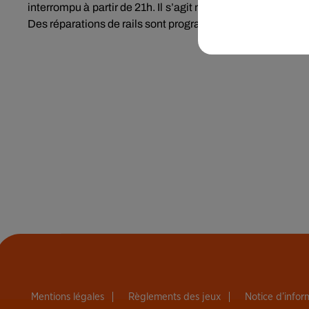
interrompu à partir de 21h. Il s’agit notamment de revoir l’
Des réparations de rails sont programmées sur ce tronçon,
Mentions légales
Règlements des jeux
Notice d’info