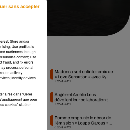
uer sans accepter
erest: Store and/or
tising; Use profiles to
tand audiences through
personalise content; Use
Musique
 fraud, and fix errors;
 may process personal
Madonna sort enfin le remix de
mation actively
« Love Sensation » avec Kylie
vices; Identify devices
Les
7 août 2026
Minogue
rtenaires dans "Gérer
Angèle et Amélie Lens
gne
s'appliqueront que pour
dévoilent leur collaboration tant
ons
les cookies" situé en
7 août 2026
attendue
aux
Pomme emprunte le décor de
l’émission « Loups Garous »
era
6 août 2026
pour son...