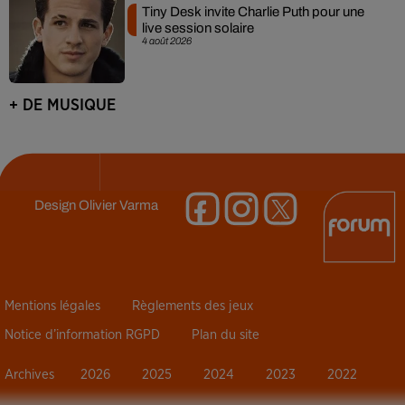
Tiny Desk invite Charlie Puth pour une
live session solaire
4 août 2026
+ DE MUSIQUE
Design
Olivier Varma
Mentions légales
Règlements des jeux
Notice d’information RGPD
Plan du site
Archives
2026
2025
2024
2023
2022