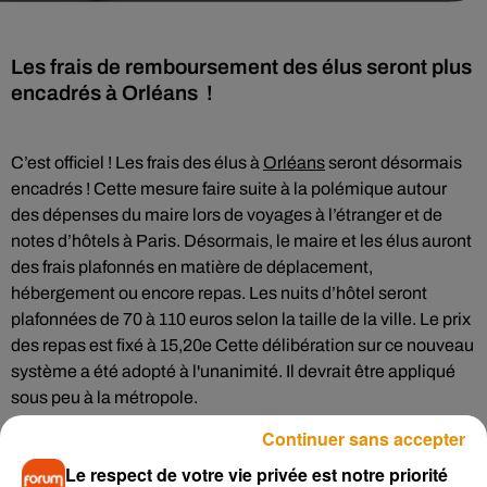
Les frais de remboursement des élus seront plus
encadrés à Orléans !
C’est officiel ! Les frais des élus à
Orléans
seront désormais
encadrés ! Cette mesure faire suite à la polémique autour
des dépenses du maire lors de voyages à l’étranger et de
notes d’hôtels à Paris. Désormais, le maire et les élus auront
des frais plafonnés en matière de déplacement,
hébergement ou encore repas. Les nuits d’hôtel seront
plafonnées de 70 à 110 euros selon la taille de la ville. Le prix
des repas est fixé à 15,20e Cette délibération sur ce nouveau
système a été adopté à l'unanimité. Il devrait être appliqué
sous peu à la métropole.
Concernant les déplacements à l’étranger, un mandat
Continuer sans accepter
spécial sera voté en conseil municipal. Ainsi, dès qu'une
Le respect de votre vie privée est notre priorité
délégation composée d'au moins un élu doit séjourner à