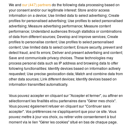
Jean-de-Braye. Enfin, vous pouvez également vous diriger
We and
our (447) partners
do the following data processing based on
your consent and/or our legitimate interest: Store and/or access
vers les urgences, ou vers SOS Médecins.
information on a device; Use limited data to select advertising; Create
profiles for personalised advertising; Use profiles to select personalised
advertising; Measure advertising performance; Measure content
performance; Understand audiences through statistics or combinations
of data from different sources; Develop and improve services; Create
Musique
profiles to personalise content; Use profiles to select personalised
content; Use limited data to select content; Ensure security, prevent and
detect fraud, and fix errors; Deliver and present advertising and content;
Save and communicate privacy choices. These technologies may
Après le film, bientôt une docu-série sur
process personal data such as IP address and browsing data to offer
le père de Michael Jackson
following functionalities: Identify devices based on information actively
5 août 2026
requested; Use precise geolocation data; Match and combine data from
other data sources; Link different devices; Identify devices based on
information transmitted automatically.
Vous pouvez accepter en cliquant sur "Accepter et fermer", ou affiner en
sélectionnant les finalités et/ou partenaires dans "Gérer mes choix".
Tiny Desk invite Charlie Puth pour une
Vous pouvez également refuser en cliquant sur "Continuer sans
live session solaire
4 août 2026
accepter". Vos préférences ne s'appliqueront que pour ce site. Vous
pouvez mettre à jour vos choix, ou retirer votre consentement à tout
moment via le lien "Gérer les cookies" situé en bas de chaque page.