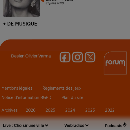
31 juillet 2026
+ DE MUSIQUE
Design
Olivier Varma
Mentions légales
Règlements des jeux
Notice d’information RGPD
Plan du site
Archives
2026
2025
2024
2023
2022
Live :
Choisir une ville
Webradios
Podcasts