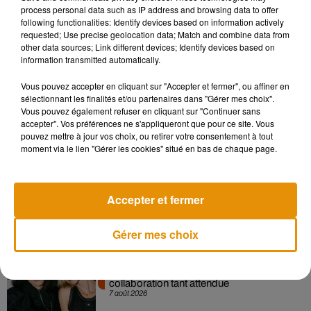
process personal data such as IP address and browsing data to offer
tests pourraient avoir lieu en 2021. Les porteurs du Space
following functionalities: Identify devices based on information actively
Train, attendent désormais la délivrance d’un arrêté
requested; Use precise geolocation data; Match and combine data from
autorisant l’utilisation de ce fameux rail. A savoir que la
other data sources; Link different devices; Identify devices based on
information transmitted automatically.
société prévoit de créer une soixantaine d’emplois d’ici 2025.
Vous pouvez accepter en cliquant sur "Accepter et fermer", ou affiner en
sélectionnant les finalités et/ou partenaires dans "Gérer mes choix".
Vous pouvez également refuser en cliquant sur "Continuer sans
accepter". Vos préférences ne s'appliqueront que pour ce site. Vous
Musique
pouvez mettre à jour vos choix, ou retirer votre consentement à tout
moment via le lien "Gérer les cookies" situé en bas de chaque page.
Madonna sort enfin le remix de « Love
Sensation » avec Kylie Minogue
Accepter et fermer
7 août 2026
Gérer mes choix
Angèle et Amélie Lens dévoilent leur
collaboration tant attendue
7 août 2026