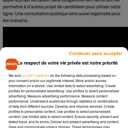
permettre à d’autres projet de candidater pour utiliser cette
ligne. Une consultation publique sera aussi organisée pour
les riverains.
Continuer sans accepter
Le respect de votre vie privée est notre priorité
We and
our (447) partners
do the following data processing based on
your consent and/or our legitimate interest: Store and/or access
information on a device; Use limited data to select advertising; Create
profiles for personalised advertising; Use profiles to select personalised
advertising; Measure advertising performance; Measure content
performance; Understand audiences through statistics or combinations
of data from different sources; Develop and improve services; Create
profiles to personalise content; Use profiles to select personalised
content; Use limited data to select content; Ensure security, prevent and
detect fraud, and fix errors; Deliver and present advertising and content;
Si tout fonctionne comme le rêve la société, les premiers
Save and communicate privacy choices. These technologies may