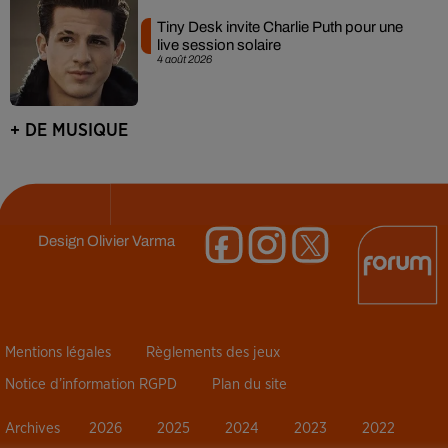
Tiny Desk invite Charlie Puth pour une
live session solaire
4 août 2026
+ DE MUSIQUE
Design
Olivier Varma
Mentions légales
Règlements des jeux
Notice d’information RGPD
Plan du site
Archives
2026
2025
2024
2023
2022