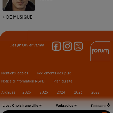
+ DE MUSIQUE
Design
Olivier Varma
Mentions légales
Règlements des jeux
Notice d’information RGPD
Plan du site
Archives
2026
2025
2024
2023
2022
Live :
Choisir une ville
Webradios
Podcasts