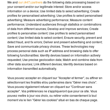
We and
our (447) partners
do the following data processing based on
écopé de quatre mois de prison ferme.
your consent and/or our legitimate interest: Store and/or access
information on a device; Use limited data to select advertising; Create
profiles for personalised advertising; Use profiles to select personalised
advertising; Measure advertising performance; Measure content
performance; Understand audiences through statistics or combinations
of data from different sources; Develop and improve services; Create
Musique
profiles to personalise content; Use profiles to select personalised
content; Use limited data to select content; Ensure security, prevent and
detect fraud, and fix errors; Deliver and present advertising and content;
Save and communicate privacy choices. These technologies may
Madonna sort enfin le remix de « Love
process personal data such as IP address and browsing data to offer
Sensation » avec Kylie Minogue
following functionalities: Identify devices based on information actively
7 août 2026
requested; Use precise geolocation data; Match and combine data from
other data sources; Link different devices; Identify devices based on
information transmitted automatically.
Vous pouvez accepter en cliquant sur "Accepter et fermer", ou affiner en
Angèle et Amélie Lens dévoilent leur
sélectionnant les finalités et/ou partenaires dans "Gérer mes choix".
collaboration tant attendue
Vous pouvez également refuser en cliquant sur "Continuer sans
7 août 2026
accepter". Vos préférences ne s'appliqueront que pour ce site. Vous
pouvez mettre à jour vos choix, ou retirer votre consentement à tout
moment via le lien "Gérer les cookies" situé en bas de chaque page.