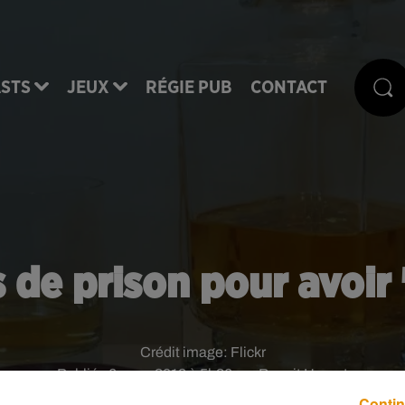
STS
JEUX
RÉGIE PUB
CONTACT
ns de prison pour avoir
Crédit image:
Flickr
Publié : 6 mars 2018 à 5h36 par Benoit Hanrot
Contin