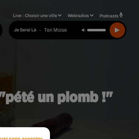
Live :
Choisir une ville
Webradios
Podcasts
Teri Moise
-
Je Serai Là
 "pété un plomb !"
uer sans accepter