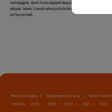
compagne, dont il est séparé depuis trois semaines. Dimanch
refusé. Vexé, il avait alors pris le fourgon de son entrepr
on la connaît.
Mentions légales
Règlements des jeux
Notice d’info
Archives
2026
2025
2024
2023
2022