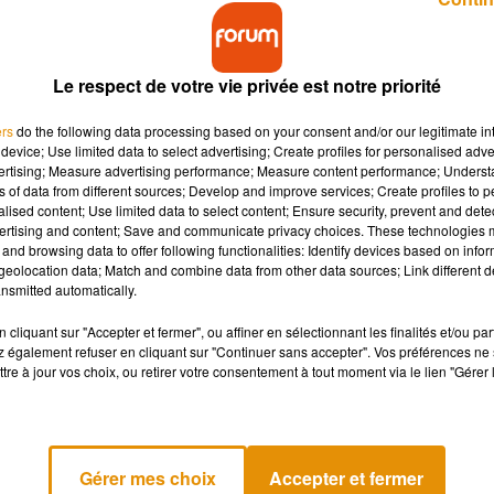
Le respect de votre vie privée est notre priorité
ers
do the following data processing based on your consent and/or our legitimate int
device; Use limited data to select advertising; Create profiles for personalised adver
vertising; Measure advertising performance; Measure content performance; Unders
e comme chauffeur-livreur était jugé hier en
ns of data from different sources; Develop and improve services; Create profiles to 
 avoir foncé dans plusieurs véhicules de police
alised content; Use limited data to select content; Ensure security, prevent and detect
 Décryptage :
ertising and content; Save and communicate privacy choices. These technologies
and browsing data to offer following functionalities: Identify devices based on infor
eolocation data; Match and combine data from other data sources; Link different de
nsmitted automatically.
s au tribunal correctionnel de la ville. Selon
la République du
r conduire ivre et fracasser volontairement des voitures de police 
cliquant sur "Accepter et fermer", ou affiner en sélectionnant les finalités et/ou pa
 également refuser en cliquant sur "Continuer sans accepter". Vos préférences ne 
l a reconnu à la barre avoir pété un plomb. Déjà condamné par le
tre à jour vos choix, ou retirer votre consentement à tout moment via le lien "Gérer 
ant d’être incarcéré dans la foulée et devra verser 4 600 euros
Gérer mes choix
Accepter et fermer
 dans deux mois pour violences exercées à l’encontre de son ex