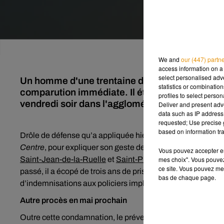
We and
our (447) partn
access information on a 
select personalised ad
Un homme d'une trentaine d'années qui travaill
statistics or combinatio
comparution immédiate. Il était poursuivi pour
profiles to select person
vendredi soir dans l'agglomération orléanaise.
Deliver and present adv
data such as IP address 
requested; Use precise g
based on information tra
Drôle de défense qu’a appliquée hier un
Orléanais
de 35 an
Centre
, pour expliquer son geste de vendredi soir, à savoi
Vous pouvez accepter en 
mes choix". Vous pouvez
Saint-Jean-de-la-Ruelle
et
Saint-Pryvé-Saint-Mesmin
, i
ce site. Vous pouvez met
passé, il a écopé de trois ans de prison dont deux ferme av
bas de chaque page.
d’indemnisations aux policiers impliqués dans l’incident.
Autre procès en mai prochain
Outre cette condamnation, le prévenu sera également jugé