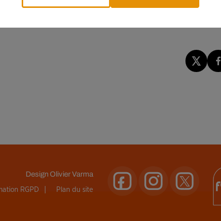
e, il avait tenté d’entrer à son domicile, ce que cette dernière
ise avant d’emboutir la voiture de son ancienne compagne. La suite
Design
Olivier Varma
rmation RGPD
Plan du site