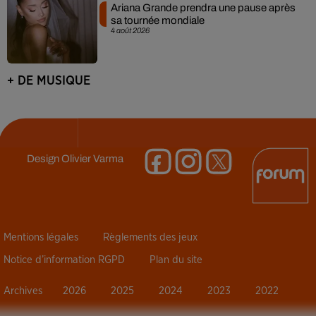
Ariana Grande prendra une pause après
sa tournée mondiale
4 août 2026
+ DE MUSIQUE
Design
Olivier Varma
Mentions légales
Règlements des jeux
Notice d’information RGPD
Plan du site
Archives
2026
2025
2024
2023
2022