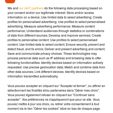
Constantin-Weyer. Elle a été placée en garde à vue et une
We and
our (447) partners
do the following data processing based on
information judiciaire pour meurtre a été ouverte.
your consent and/or our legitimate interest: Store and/or access
information on a device; Use limited data to select advertising; Create
profiles for personalised advertising; Use profiles to select personalised
advertising; Measure advertising performance; Measure content
performance; Understand audiences through statistics or combinations
of data from different sources; Develop and improve services; Create
profiles to personalise content; Use profiles to select personalised
Musique
content; Use limited data to select content; Ensure security, prevent and
detect fraud, and fix errors; Deliver and present advertising and content;
Save and communicate privacy choices. These technologies may
process personal data such as IP address and browsing data to offer
Pomme emprunte le décor de l’émission
following functionalities: Identify devices based on information actively
« Loups Garous » pour son...
requested; Use precise geolocation data; Match and combine data from
6 août 2026
other data sources; Link different devices; Identify devices based on
information transmitted automatically.
Vous pouvez accepter en cliquant sur "Accepter et fermer", ou affiner en
sélectionnant les finalités et/ou partenaires dans "Gérer mes choix".
La version réécrite de « Beautiful Day »
Vous pouvez également refuser en cliquant sur "Continuer sans
interprétée lors des...
accepter". Vos préférences ne s'appliqueront que pour ce site. Vous
6 août 2026
pouvez mettre à jour vos choix, ou retirer votre consentement à tout
moment via le lien "Gérer les cookies" situé en bas de chaque page.