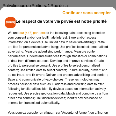
Polyclinique de Poitiers, 1 Rue de la
Continuer sans accepter
Providence, 86000 Poitiers - 05 49 61 70 69
Le respect de votre vie privée est notre priorité
Hôpital de Poitiers, 2 Rue de la Milètrie, 86000 Poitiers
Hôpital de Châtellerault, Rue Docteur Luc
We and
our (447) partners
do the following data processing based on
Montagnier, 86100 Châtellerault - 05 16 60 40 64
your consent and/or our legitimate interest: Store and/or access
information on a device; Use limited data to select advertising; Create
Deux-Sèvres
profiles for personalised advertising; Use profiles to select personalised
advertising; Measure advertising performance; Measure content
performance; Understand audiences through statistics or combinations
Centre d'Examens de Santé de la CPAM des Deux-Sèvres, 1
of data from different sources; Develop and improve services; Create
Rue de l'Angélique, 79000 Bessines - 05 49 77 30 12
profiles to personalise content; Use profiles to select personalised
content; Use limited data to select content; Ensure security, prevent and
Hôpital de Niort, 40 Avenue Charles de
detect fraud, and fix errors; Deliver and present advertising and content;
Save and communicate privacy choices. These technologies may
Gaulle, 79000 Niort - 05 49 78 20 10
process personal data such as IP address and browsing data to offer
Polyclinique Inkermann à Niort, 84 Route
following functionalities: Identify devices based on information actively
requested; Use precise geolocation data; Match and combine data from
d'Aiffres, 79000 Niort - 06 27 62 04 75
other data sources; Link different devices; Identify devices based on
information transmitted automatically.
Le Grand feu, 74 Rue de la Verrerie, 79000 Niort - 05 49 32 39
89
Vous pouvez accepter en cliquant sur "Accepter et fermer", ou affiner en