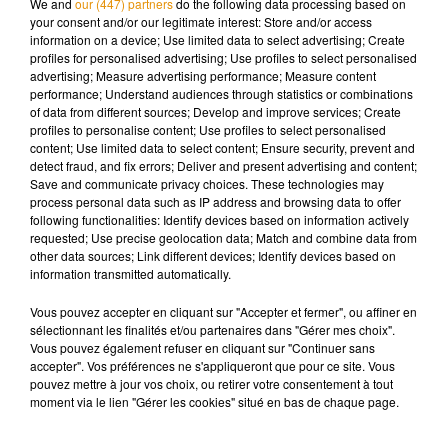
We and
our (447) partners
do the following data processing based on
durer jusqu’à vendredi où le verdict sera rendu.
your consent and/or our legitimate interest: Store and/or access
information on a device; Use limited data to select advertising; Create
profiles for personalised advertising; Use profiles to select personalised
advertising; Measure advertising performance; Measure content
performance; Understand audiences through statistics or combinations
Musique
of data from different sources; Develop and improve services; Create
profiles to personalise content; Use profiles to select personalised
content; Use limited data to select content; Ensure security, prevent and
detect fraud, and fix errors; Deliver and present advertising and content;
Save and communicate privacy choices. These technologies may
Madonna sort enfin le remix de « Love
process personal data such as IP address and browsing data to offer
Sensation » avec Kylie Minogue
7 août 2026
following functionalities: Identify devices based on information actively
requested; Use precise geolocation data; Match and combine data from
other data sources; Link different devices; Identify devices based on
information transmitted automatically.
Vous pouvez accepter en cliquant sur "Accepter et fermer", ou affiner en
Angèle et Amélie Lens dévoilent leur
sélectionnant les finalités et/ou partenaires dans "Gérer mes choix".
collaboration tant attendue
Vous pouvez également refuser en cliquant sur "Continuer sans
7 août 2026
accepter". Vos préférences ne s'appliqueront que pour ce site. Vous
pouvez mettre à jour vos choix, ou retirer votre consentement à tout
moment via le lien "Gérer les cookies" situé en bas de chaque page.