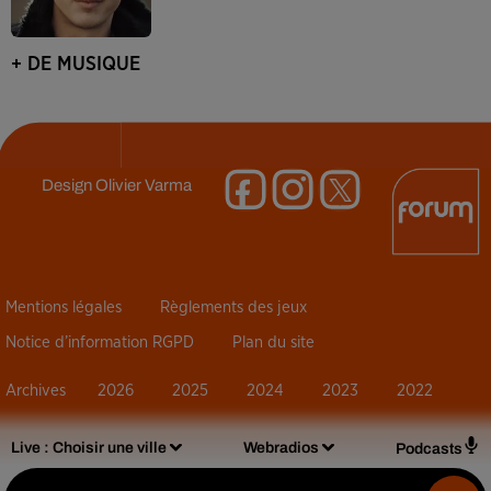
+ DE MUSIQUE
Design
Olivier Varma
Mentions légales
Règlements des jeux
Notice d’information RGPD
Plan du site
Archives
2026
2025
2024
2023
2022
Live :
Choisir une ville
Webradios
Podcasts