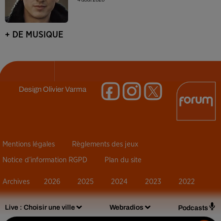
+ DE MUSIQUE
Design
Olivier Varma
Mentions légales
Règlements des jeux
Notice d’information RGPD
Plan du site
Archives
2026
2025
2024
2023
2022
Live :
Choisir une ville
Webradios
Podcasts