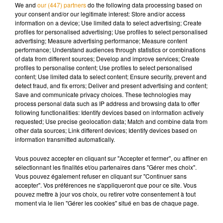
et de décontamination qu'il va falloir effectuer avant la
We and
our (447) partners
do the following data processing based on
reprise.
your consent and/or our legitimate interest: Store and/or access
information on a device; Use limited data to select advertising; Create
profiles for personalised advertising; Use profiles to select personalised
advertising; Measure advertising performance; Measure content
performance; Understand audiences through statistics or combinations
of data from different sources; Develop and improve services; Create
Musique
profiles to personalise content; Use profiles to select personalised
content; Use limited data to select content; Ensure security, prevent and
detect fraud, and fix errors; Deliver and present advertising and content;
Save and communicate privacy choices. These technologies may
Madonna sort enfin le remix de « Love
process personal data such as IP address and browsing data to offer
Sensation » avec Kylie Minogue
following functionalities: Identify devices based on information actively
7 août 2026
requested; Use precise geolocation data; Match and combine data from
other data sources; Link different devices; Identify devices based on
information transmitted automatically.
Vous pouvez accepter en cliquant sur "Accepter et fermer", ou affiner en
Angèle et Amélie Lens dévoilent leur
sélectionnant les finalités et/ou partenaires dans "Gérer mes choix".
collaboration tant attendue
Vous pouvez également refuser en cliquant sur "Continuer sans
7 août 2026
accepter". Vos préférences ne s'appliqueront que pour ce site. Vous
pouvez mettre à jour vos choix, ou retirer votre consentement à tout
moment via le lien "Gérer les cookies" situé en bas de chaque page.