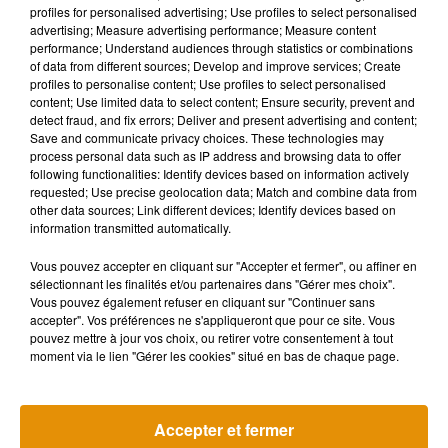
grâce au recrutement de 450 agents supplémentaires dans
profiles for personalised advertising; Use profiles to select personalised
advertising; Measure advertising performance; Measure content
les CAF.
performance; Understand audiences through statistics or combinations
of data from different sources; Develop and improve services; Create
Ce nouveau dispositif illustre "la logique de l'Etat providence
profiles to personalise content; Use profiles to select personalised
content; Use limited data to select content; Ensure security, prevent and
du XXIe siècle, qui colle aux besoins des familles", dont une
detect fraud, and fix errors; Deliver and present advertising and content;
sur quatre (soit 2,4 millions) est monoparentale, souligne
Save and communicate privacy choices. These technologies may
l'Elysée.
process personal data such as IP address and browsing data to offer
following functionalities: Identify devices based on information actively
requested; Use precise geolocation data; Match and combine data from
Faire des CAF un intermédiaire de paiement permet aussi
other data sources; Link different devices; Identify devices based on
d'éviter que leur versement ne constitue un moyen de
information transmitted automatically.
pression. Une fois mis en place, ce système peut durer
Vous pouvez accepter en cliquant sur "Accepter et fermer", ou affiner en
jusqu'aux 18 ans de l'enfant.
sélectionnant les finalités et/ou partenaires dans "Gérer mes choix".
Vous pouvez également refuser en cliquant sur "Continuer sans
accepter". Vos préférences ne s'appliqueront que pour ce site. Vous
pouvez mettre à jour vos choix, ou retirer votre consentement à tout
moment via le lien "Gérer les cookies" situé en bas de chaque page.
(Avec AFP)
Accepter et fermer