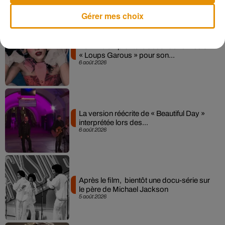
Musique
Gérer mes choix
Pomme emprunte le décor de l’émission
« Loups Garous » pour son...
6 août 2026
La version réécrite de « Beautiful Day »
interprétée lors des...
6 août 2026
Après le film, bientôt une docu-série sur
le père de Michael Jackson
5 août 2026