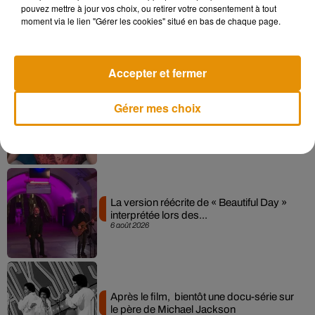
pouvez mettre à jour vos choix, ou retirer votre consentement à tout
Angèle et Amélie Lens dévoilent leur
moment via le lien "Gérer les cookies" situé en bas de chaque page.
collaboration tant attendue
7 août 2026
Accepter et fermer
Gérer mes choix
Pomme emprunte le décor de l’émission
« Loups Garous » pour son...
6 août 2026
La version réécrite de « Beautiful Day »
interprétée lors des...
6 août 2026
Après le film, bientôt une docu-série sur
le père de Michael Jackson