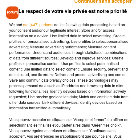
Continuer sans accepter
troisième méthode. Enfin, les sédatifs sont une des solutions
Le respect de votre vie privée est notre priorité
évoquées par les sondés.
Certains ont trouvé une solution radicale pour ne plus souffrir
We and
our (447) partners
do the following data processing based on
en avion. 17% des aviophobes ont décidé de prendre un
your consent and/or our legitimate interest: Store and/or access
information on a device; Use limited data to select advertising; Create
autre moyen de transports pour leurs voyages. Autre solution
profiles for personalised advertising; Use profiles to select personalised
: les compagnies aériennes proposent des stages pour
advertising; Measure advertising performance; Measure content
« apprivoiser l’avion », comme
Air France
.
performance; Understand audiences through statistics or combinations
of data from different sources; Develop and improve services; Create
profiles to personalise content; Use profiles to select personalised
content; Use limited data to select content; Ensure security, prevent and
detect fraud, and fix errors; Deliver and present advertising and content;
Save and communicate privacy choices. These technologies may
Musique
process personal data such as IP address and browsing data to offer
following functionalities: Identify devices based on information actively
requested; Use precise geolocation data; Match and combine data from
other data sources; Link different devices; Identify devices based on
Madonna sort enfin le remix de « Love
information transmitted automatically.
Sensation » avec Kylie Minogue
7 août 2026
Vous pouvez accepter en cliquant sur "Accepter et fermer", ou affiner en
sélectionnant les finalités et/ou partenaires dans "Gérer mes choix".
Vous pouvez également refuser en cliquant sur "Continuer sans
accepter". Vos préférences ne s'appliqueront que pour ce site. Vous