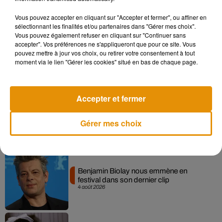
Musique
Vous pouvez accepter en cliquant sur "Accepter et fermer", ou affiner en
sélectionnant les finalités et/ou partenaires dans "Gérer mes choix".
Vous pouvez également refuser en cliquant sur "Continuer sans
Après le film, bientôt une docu-série sur
accepter". Vos préférences ne s'appliqueront que pour ce site. Vous
le père de Michael Jackson
pouvez mettre à jour vos choix, ou retirer votre consentement à tout
5 août 2026
moment via le lien "Gérer les cookies" situé en bas de chaque page.
Accepter et fermer
Tiny Desk invite Charlie Puth pour une
live session solaire
Gérer mes choix
4 août 2026
Benjamin Biolay nous emmène en
festival dans son dernier clip
4 août 2026