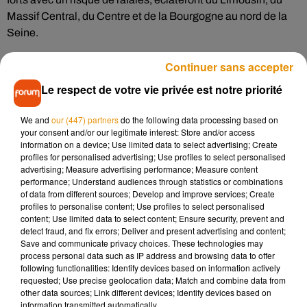
Massif Central, du Centre et de la Bourgogne au nord de la
Seine.
Continuer sans accepter
Liste des 32 départements en vigilance orange pour
Le respect de votre vie privée est notre priorité
canicule :
l'Ain (01), l'Aisne (02), l'Ardèche (07), l'Aube (10), le
Cher (18), la Côte-d'Or (21), le Doubs (25), la Drôme (26),
We and
our (447) partners
do the following data processing based on
l'Isère (38), le Jura (39), la Loire (42), la Haute-Loire (43), le
your consent and/or our legitimate interest: Store and/or access
Loiret (45), la Marne (51), la Nièvre (58), le Nord (59), l'Oise
information on a device; Use limited data to select advertising; Create
(60), du Rhone (69), la Saône-et-Loire (71), la Savoie (73) et
profiles for personalised advertising; Use profiles to select personalised
advertising; Measure advertising performance; Measure content
la Haute-Savoie (74), Paris (75), la Seine-et-Marne (77), les
performance; Understand audiences through statistics or combinations
Yvelines (78), la Somme (80), l'Yonne (89), le Val-d'Oise.
of data from different sources; Develop and improve services; Create
profiles to personalise content; Use profiles to select personalised
content; Use limited data to select content; Ensure security, prevent and
Cet épisode sera plus durable de la vallée du Rhône jusqu’en
detect fraud, and fix errors; Deliver and present advertising and content;
Save and communicate privacy choices. These technologies may
Savoie.
process personal data such as IP address and browsing data to offer
following functionalities: Identify devices based on information actively
requested; Use precise geolocation data; Match and combine data from
other data sources; Link different devices; Identify devices based on
information transmitted automatically.