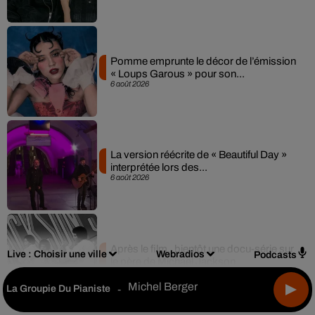
Pomme emprunte le décor de l’émission
« Loups Garous » pour son...
6 août 2026
La version réécrite de « Beautiful Day »
interprétée lors des...
6 août 2026
Après le film, bientôt une docu-série sur
Live :
Choisir une ville
Webradios
Podcasts
le père de Michael Jackson
5 août 2026
Michel Berger
La Groupie Du Pianiste
-