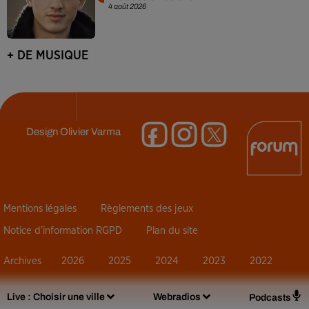
4 août 2026
+ DE MUSIQUE
Design
Olivier Varma
Mentions légales
Règlements des jeux
Notice d’information RGPD
Plan du site
Archives
2026
2025
2024
2023
2022
Live :
Choisir une ville
Webradios
Podcasts