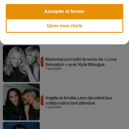
Une jambe si enflée qu'elle
est cinq fois plus grosse qu'elle
Accepter et fermer
ne devrait être
...
Gérer mes choix
Musique
Madonna sort enfin le remix de « Love
Sensation » avec Kylie Minogue
7 août 2026
Angèle et Amélie Lens dévoilent leur
collaboration tant attendue
7 août 2026