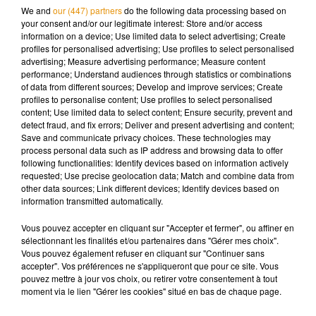
We and
our (447) partners
do the following data processing based on
your consent and/or our legitimate interest: Store and/or access
information on a device; Use limited data to select advertising; Create
profiles for personalised advertising; Use profiles to select personalised
advertising; Measure advertising performance; Measure content
performance; Understand audiences through statistics or combinations
of data from different sources; Develop and improve services; Create
profiles to personalise content; Use profiles to select personalised
content; Use limited data to select content; Ensure security, prevent and
detect fraud, and fix errors; Deliver and present advertising and content;
Save and communicate privacy choices. These technologies may
process personal data such as IP address and browsing data to offer
following functionalities: Identify devices based on information actively
requested; Use precise geolocation data; Match and combine data from
other data sources; Link different devices; Identify devices based on
information transmitted automatically.
Infected mosquito bite leaves man with a leg five times its
normal size – and the condition is untreatable
Vous pouvez accepter en cliquant sur "Accepter et fermer", ou affiner en
sélectionnant les finalités et/ou partenaires dans "Gérer mes choix".
https://t.co/WjWn8LKNIe
Vous pouvez également refuser en cliquant sur "Continuer sans
accepter". Vos préférences ne s'appliqueront que pour ce site. Vous
— Daily Mail Online (@MailOnline)
October 8, 2020
pouvez mettre à jour vos choix, ou retirer votre consentement à tout
Aujourd'hui âgé de 27 ans, Bong Thet traîne donc son
moment via le lien "Gérer les cookies" situé en bas de chaque page.
membre douloureux jour après jour sur le sol de sa maison.