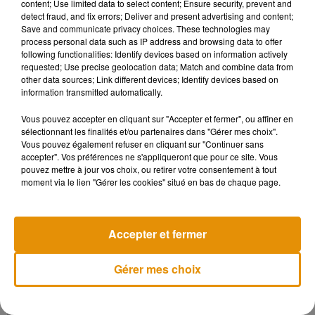
content; Use limited data to select content; Ensure security, prevent and
Centre, avec toujours de fortes intensités de précipitation, 30
detect fraud, and fix errors; Deliver and present advertising and content;
à 40mm/h, grêle, forte activité électrique, et rafales de vent
Save and communicate privacy choices. These technologies may
de l'ordre de 80 à 100 km/h et très ponctuellement plus de
process personal data such as IP address and browsing data to offer
following functionalities: Identify devices based on information actively
100 km/h. En début de nuit, l'est de la région parisienne est
requested; Use precise geolocation data; Match and combine data from
impacté à son tour. Atténuation progressive du risque
other data sources; Link different devices; Identify devices based on
orageux par le sud en première partie de nuit et en deuxième
information transmitted automatically.
partie de nuit pour les derniers départements plus au nord »
,
Vous pouvez accepter en cliquant sur "Accepter et fermer", ou affiner en
poursuit Météo France.
sélectionnant les finalités et/ou partenaires dans "Gérer mes choix".
Vous pouvez également refuser en cliquant sur "Continuer sans
accepter". Vos préférences ne s'appliqueront que pour ce site. Vous
pouvez mettre à jour vos choix, ou retirer votre consentement à tout
moment via le lien "Gérer les cookies" situé en bas de chaque page.
Musique
Accepter et fermer
Madonna sort enfin le remix de « Love
Sensation » avec Kylie Minogue
Gérer mes choix
7 août 2026