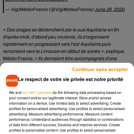
— VigiMétéoFrance (@VigiMeteoFrance)
June 26, 2020
« Des orages se déclenchent par le sud Aquitaine en fin
d'après-midi, d'abord peu virulents, ils s'organisent
rapidement en progressant vers l'est Aquitaine puis
remontent vers le Limousin en début de soirée »
, explique
Météo France.
« Ils devraient être accompagnés d'une
activité électrique parfois intense, de chutes de grêle
Continuer sans accepter
pouvant être marquées, et de rafales de vent pouvant
Le respect de votre vie privée est notre priorité
atteindre 90/100 km/h, localement 110/120 km/h. De fortes
précipitations associées à ces orages sont aussi attendues,
We and
our (447) partners
do the following data processing based on
avec des intensités pouvant atteindre 30 à 50 mm par heure ;
your consent and/or our legitimate interest: Store and/or access
les orages sont cependant assez mobiles. »
information on a device; Use limited data to select advertising; Create
profiles for personalised advertising; Use profiles to select personalised
advertising; Measure advertising performance; Measure content
performance; Understand audiences through statistics or combinations
Après l’Aquitaine et le Limousin, les orages vont migrer vers
of data from different sources; Develop and improve services; Create
le nord.
« En début de soirée, ils gagnent l'Auvergne puis le
profiles to personalise content; Use profiles to select personalised