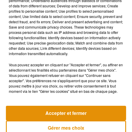
performance; Understand audiences through statistics or combinations
Ce jeudi 16 novembre, il n’y a pas eu de débordements mais
of data from different sources; Develop and improve services; Create
profiles to personalise content; Use profiles to select personalised
un nouveau rassemblement s’est formé. Cette fois-ci les
content; Use limited data to select content; Ensure security, prevent and
manifestants se sont donnés rendez-vous sur le campus
detect fraud, and fix errors; Deliver and present advertising and content;
pour montrer leur mécontentement contre les ordonnances
Save and communicate privacy choices. These technologies may
process personal data such as IP address and browsing data to offer
du 28 novembre prochain et la politique d’austérité du
following functionalities: Identify devices based on information actively
Président de la République, Emmanuel Macron. Le cortège
requested; Use precise geolocation data; Match and combine data from
a emprunté la rocade puis la rue du Faubourg-du-Pont-Neuf
other data sources; Link different devices; Identify devices based on
information transmitted automatically.
avant de terminer devant la préfecture. Les syndicats étaient
particulièrement déçus du nombre de manifestants puisqu’il
Vous pouvez accepter en cliquant sur "Accepter et fermer", ou affiner en
y a eu 300 personnes, soit 10 fois moins qu’en septembre
sélectionnant les finalités et/ou partenaires dans "Gérer mes choix".
dernier. La raison pourrait s’expliquer par une résignation de
Vous pouvez également refuser en cliquant sur "Continuer sans
accepter". Vos préférences ne s'appliqueront que pour ce site. Vous
là-plupart d’entre eux.
pouvez mettre à jour vos choix, ou retirer votre consentement à tout
moment via le lien "Gérer les cookies" situé en bas de chaque page.
Musique
Accepter et fermer
Gérer mes choix