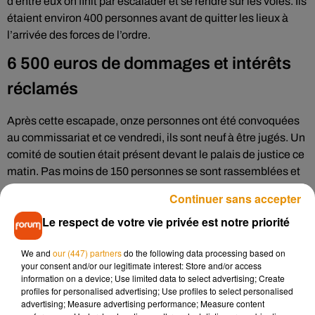
d’entre eux on finit par escalader et se rendre sur les voies. Ils
étaient environ 400 personnes avant de quitter les lieux à
l’arrivée des forces de l’ordre.
6 500 euros de dommages et intérêts
réclamés
Après cette escapade, onze personnes ont été convoquées
au commissariat et ce vendredi, ils sont neuf à être jugés. Un
comité de soutien était présent devant le palais de justice ce
matin. Pas moins de 150 personnes se sont rassemblées et
parmi eux on retrouvait de nombreux militants de Solidaires
Continuer sans accepter
et de l’Organisation Communiste Libertaire. Il faut savoir que
Le respect de votre vie privée est notre priorité
la SNCF était très remontée et réclamait pas moins de 6 500
euros de dommages et intérêts.
We and
our (447) partners
do the following data processing based on
300 personnes dans la rue à Poitiers ce
your consent and/or our legitimate interest: Store and/or access
information on a device; Use limited data to select advertising; Create
jeudi
profiles for personalised advertising; Use profiles to select personalised
advertising; Measure advertising performance; Measure content