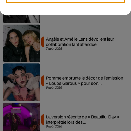
Madonna sort enfin le remix de « Love
Sensation » avec Kylie Minogue
7 août 2026
Angèle et Amélie Lens dévoilent leur
collaboration tant attendue
7 août 2026
Pomme emprunte le décor de l’émission
« Loups Garous » pour son...
6 août 2026
La version réécrite de « Beautiful Day »
interprétée lors des...
6 août 2026